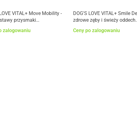
LOVE VITAL+ Move Mobility -
DOG'S LOVE VITAL+ Smile Den
stawy przysmaki
zdrowe zęby i świeży oddech
nalne dla psa (150g)
przysmaki funkcjonalne dla 
o zalogowaniu
Ceny po zalogowaniu
(150g)