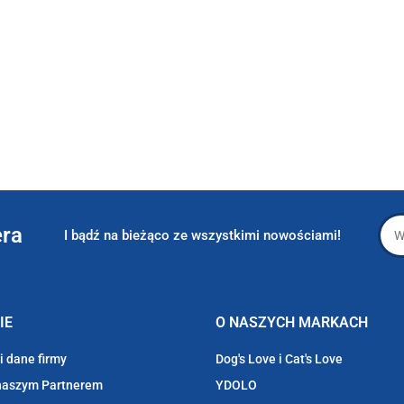
era
I bądź na bieżąco ze wszystkimi nowościami!
IE
O NASZYCH MARKACH
i dane firmy
Dog's Love i Cat's Love
naszym Partnerem
YDOLO