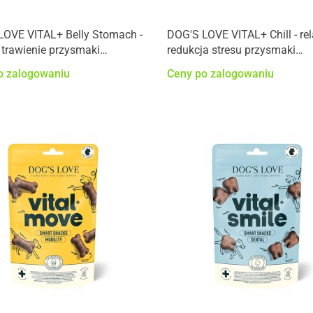
LOVE VITAL+ Belly Stomach -
DOG'S LOVE VITAL+ Chill - rel
trawienie przysmaki
redukcja stresu przysmaki
nalne dla psa (150g)
funkcjonalne dla psa (150g)
o zalogowaniu
Ceny po zalogowaniu