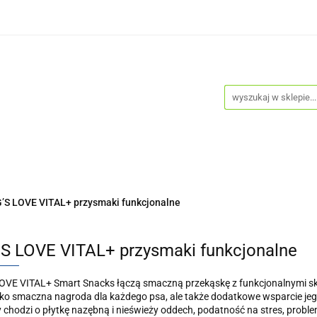
Psy
Koty
Promocje
Nowości
Bestsellery
cje
Nowości
Bestsellery
Blog
Do pobrania
’S LOVE VITAL+ przysmaki funkcjonalne
S LOVE VITAL+ przysmaki funkcjonalne
VE VITAL+ Smart Snacks łączą smaczną przekąskę z funkcjonalnymi skł
ylko smaczna nagroda dla każdego psa, ale także dodatkowe wsparcie je
y chodzi o płytkę nazębną i nieświeży oddech, podatność na stres, prob