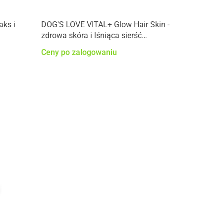
aks i
DOG'S LOVE VITAL+ Glow Hair Skin -
zdrowa skóra i lśniąca sierść
przysmaki funkcjonalne dla psa
Ceny po zalogowaniu
(150g)