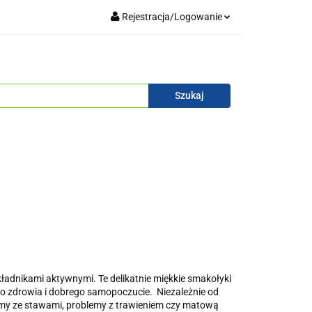
Rejestracja/Logowanie
Blog
Zaloguj się
Zarejestruj się
Zapytaj
Zgody cookies
adnikami aktywnymi. Te delikatnie miękkie smakołyki
go zdrowia i dobrego samopoczucie. Niezależnie od
lemy ze stawami, problemy z trawieniem czy matową