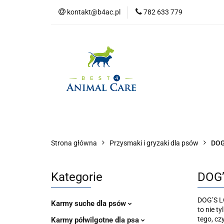
kontakt@b4ac.pl
782 633 779
Strona główna
Do pobrania
Strona główna
Psy
Koty
Promo
Strona główna
Przysmaki i gryzaki dla psów
DOG
Kategorie
DOG’
DOG’S LO
Karmy suche dla psów
to nie t
tego, cz
Karmy półwilgotne dla psa