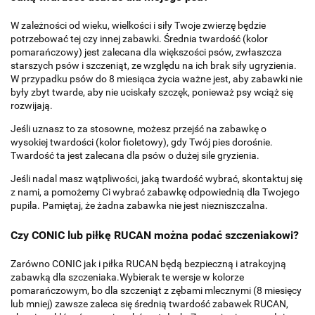
W zależności od wieku, wielkości i siły Twoje zwierzę będzie
potrzebować tej czy innej zabawki. Średnia twardość (kolor
pomarańczowy) jest zalecana dla większości psów, zwłaszcza
starszych psów i szczeniąt, ze względu na ich brak siły ugryzienia.
W przypadku psów do 8 miesiąca życia ważne jest, aby zabawki nie
były zbyt twarde, aby nie uciskały szczęk, ponieważ psy wciąż się
rozwijają.
Jeśli uznasz to za stosowne, możesz przejść na zabawkę o
wysokiej twardości (kolor fioletowy), gdy Twój pies dorośnie.
Twardość ta jest zalecana dla psów o dużej sile gryzienia.
Jeśli nadal masz wątpliwości, jaką twardość wybrać, skontaktuj się
z nami, a pomożemy Ci wybrać zabawkę odpowiednią dla Twojego
pupila. Pamiętaj, że żadna zabawka nie jest niezniszczalna.
Czy CONIC lub piłkę RUCAN można podać szczeniakowi?
Zarówno CONIC jak i piłka RUCAN będą bezpieczną i atrakcyjną
zabawką dla szczeniaka.Wybierak te wersje w kolorze
pomarańczowym, bo dla szczeniąt z zębami mlecznymi (8 miesięcy
lub mniej) zawsze zaleca się średnią twardość zabawek RUCAN,