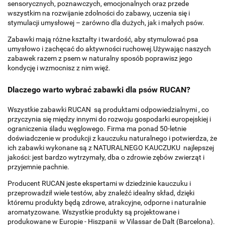
sensorycznych, poznawczych, emocjonalnych oraz przede
wszystkim na rozwijanie zdolności do zabawy, uczenia się i
stymulacji umysłowej – zarówno dla dużych, jak i małych psów.
Zabawki mają różne kształty i twardość, aby stymulować psa
umysłowo i zachęcać do aktywności ruchowej.Używając naszych
zabawek razem z psem w naturalny sposób poprawisz jego
kondycję i wzmocnisz z nim więź.
Dlaczego warto wybrać zabawki dla psów RUCAN?
Wszystkie zabawki RUCAN są produktami odpowiedzialnymi , co
przyczynia się między innymi do rozwoju gospodarki europejskiej i
ograniczenia śladu węglowego. Firma ma ponad 50-letnie
doświadczenie w produkcji z kauczuku naturalnego i potwierdza, że
ich zabawki wykonane są z NATURALNEGO KAUCZUKU najlepszej
jakości: jest bardzo wytrzymały, dba o zdrowie zębów zwierząt i
przyjemnie pachnie.
Producent RUCAN jeste ekspertami w dziedzinie kauczuku i
przeprowadził wiele testów, aby znaleźć idealny skład, dzięki
któremu produkty będą zdrowe, atrakcyjne, odporne i naturalnie
aromatyzowane. Wszystkie produkty są projektowane i
produkowane w Europie - Hiszpanii w Vilassar de Dalt (Barcelona).