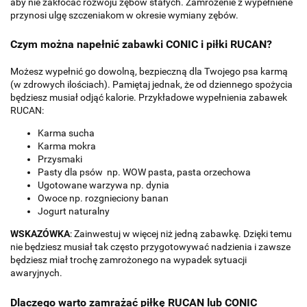
aby nie zakłócać rozwoju zębów stałych. Zamrożenie z wypełniene
przynosi ulgę szczeniakom w okresie wymiany zębów.
Czym można napełnić zabawki CONIC i piłki RUCAN?
Możesz wypełnić go dowolną, bezpieczną dla Twojego psa karmą
(w zdrowych ilościach). Pamiętaj jednak, że od dziennego spożycia
będziesz musiał odjąć kalorie. Przykładowe wypełnienia zabawek
RUCAN:
Karma sucha
Karma mokra
Przysmaki
Pasty dla psów np. WOW pasta, pasta orzechowa
Ugotowane warzywa np. dynia
Owoce np. rozgnieciony banan
Jogurt naturalny
WSKAZÓWKA
: Zainwestuj w więcej niż jedną zabawkę. Dzięki temu
nie będziesz musiał tak często przygotowywać nadzienia i zawsze
będziesz miał trochę zamrożonego na wypadek sytuacji
awaryjnych.
Dlaczego warto zamrażać piłkę RUCAN lub CONIC