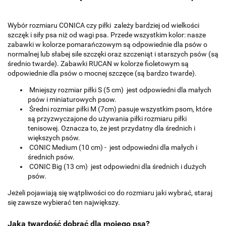
Wybór rozmiaru CONICA czy piłki zależy bardziej od wielkości
szczęk i siły psa niż od wagi psa. Przede wszystkim kolor: nasze
zabawki w kolorze pomarańczowym są odpowiednie dla psów o
normalnej lub słabej sile szczęki oraz szczeniąt i starszych psów (są
średnio twarde). Zabawki RUCAN w kolorze fioletowym są
odpowiednie dla psów o mocnej szczęce (są bardzo twarde).
Mniejszy rozmiar piłki S (5 cm) jest odpowiedni dla małych
psów i miniaturowych psow.
Średni rozmiar piłki M (7cm) pasuje wszystkim psom, które
są przyzwyczajone do używania piłki rozmiaru piłki
tenisowej. Oznacza to, że jest przydatny dla średnich i
większych psów.
CONIC Medium (10 cm) - jest odpowiedni dla małych i
średnich psów.
CONIC Big (13 cm) jest odpowiedni dla średnich i dużych
psów.
Jeżeli pojawiają się wątpliwości co do rozmiaru jaki wybrać, staraj
się zawsze wybierać ten największy.
Jaką twardość dobrać dla mojego psa?