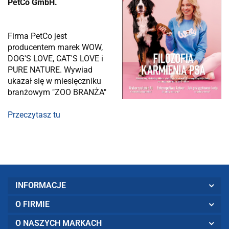
PetCo GmbH.
Firma PetCo jest
producentem marek WOW,
DOG'S LOVE, CAT'S LOVE i
PURE NATURE. Wywiad
ukazał się w miesięczniku
branżowym "ZOO BRANŻA"
Przeczytasz tu
INFORMACJE
O FIRMIE
O NASZYCH MARKACH