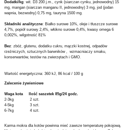
Dodatki/kg
: wit. D3 200 j.m., cynk (siarczan cynku, jednowodny) 15
mg, mangan (siarczan manganu II, jednowodny) 3 mg, jod (jodan
wapnia, bezwodny) 0,75 mg, tauryna 1500 mg.
Składniki analityczne
: Białko surowe 10%, oleje i tłuszcze surowe
4,7%, popiół surowy 2,4%, włókno surowe 0,4%, kwasy omega 6
0,002%, wilgotność 81%
Bez
: zbóż, glutenu, dodatku cukru, mączki kostnej, odpadów
rzeźniczych, sztucznych barwników , wzmacniaczy smaku,
konserwantów, testów na zwierzętach i GMO.
Wartość energetyczna: 360 kJ, 86 kcal / 100 g
Zalecenie żywieniowe
Waga kota Ilość saszetek 85g/24 godz.
2-3kg 2 szt.
4-5kg 3 szt.
6-7kg 4 szt.
Karma mokra dla kotów powinna mieć zawsze temperaturę pokojową.