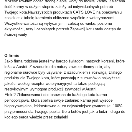
Możesz również dodać trochę ciepłej wody do mokrej karmy. Zalecana
ilość karmy w dużym stopniu zależy od indywidualnych potrzeb
Twojego kota.
Na
wszystkich produktach CAT'S LOVE na opakowaniu
znajdziesz tabelę karmienia obliczoną wspólnie z weterynarzami.
Wszystkie wartości są wytycznymi i zależą od wieku, poziomu
aktywności, rasy i osobistych potrzeb.
Zapewnij kotu stały dostęp do
świeżej wody.
O firmie
Jako firma rodzinna jesteśmy bardzo świadomi naszych korzeni, które
leżą w Austrii. Z szacunku dla natury zawsze dbamy o to, aby
regionalne surowce były używane z szacunkiem i rozwagą. Dlatego
produkty dla Twojego kota, które powstają z surowców o najwyższej
jakości według receptur weterynaryjnych a także podlegają
restrykcyjnym wymogom produkcji żywności w Austrii.
Efekt? Zbilansowana i dostosowana do każdego kota karma
pełnoporcjowa, która spełnia swoje zadanie: karma jest wysoce
bioprzyswajalna, lekkostrawna a co najważniejsze gwarantuje 100%
przyjemności dla Twojego pupila. Bo u kotów jest jak u ludzi - droga do
kociego serca wiedzie przez żołądek!