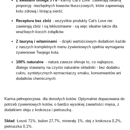
Z kwasami omega 3 i 6
- karmy Cat's Love zawierają idealną
proporcję niezbędnych kwasów tłuszczowych, które zapewniają
kotu zdrową i lśniącą sierść.
Receptura bez zbóż
- wszystkie produkty Cat's Love nie
zawierają zbóż i są lekkostrawne - są więc idealne także dla
wrażliwych kocich żołądków.
Z tauryną i witaminami
- dzięki wartościowym dodatkom każde
z naszych kompletnych menu żywieniowych spełnia wymagania
żywieniowe Twojego kota.
100% naturalne
- natura zawsze oferuje to, co najlepsze,
dlatego stawiamy na czysto naturalne składniki - bez dodatku
cukru, syntetycznych wzmacniaczy smaku, konserwantów ani
dodatków chemicznych.
Karma pełnoporcjowa dla dorosłych kotów. Optymalnie dopasowana do
potrzeb żywieniowych kotów, o bardzo wysokiej zawartości mięsa, z
dodatkiem oleju z krokosza i pietruszką .
Skład
: Łosoś 71%, bulion 27,7%, minerały 1%, olej z krokosza 0,2%,
pietruszka 0,1%.