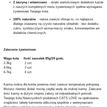
Z tauryną i witaminami
- dzięki wartościowym dodatkom każde
z naszych kompletnych menu żywieniowych spełnia wymagania
żywieniowe Twojego kota.
100% naturalne
- natura zawsze oferuje to, co najlepsze,
dlatego stawiamy na czysto naturalne składniki - bez dodatku
cukru, syntetycznych wzmacniaczy smaku, konserwantów ani
dodatków chemicznych.
Zalecenie żywieniowe
Waga kota Ilość saszetek 85g/24 godz.
2-3kg 2 szt.
4-5kg 3 szt.
6-7kg 4 szt.
Karma mokra dla kotów powinna mieć zawsze temperaturę pokojową.
Możesz również dodać trochę ciepłej wody do mokrej karmy. Zalecana
ilość karmy w dużym stopniu zależy od indywidualnych potrzeb
Twojego kota.
Na
wszystkich produktach CAT'S LOVE na opakowaniu
znajdziesz tabelę karmienia obliczoną wspólnie z weterynarzami.