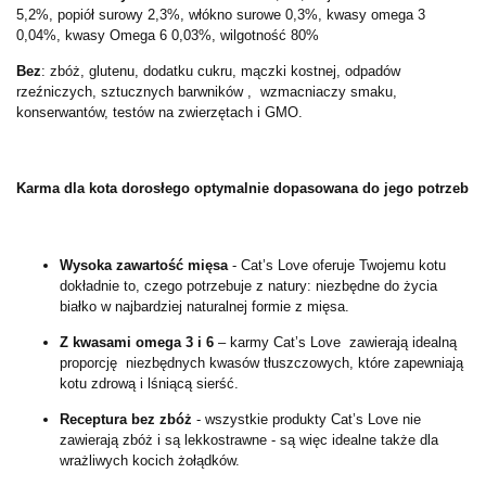
5,2%, popiół surowy 2,3%, włókno surowe 0,3%, kwasy omega 3
0,04%, kwasy Omega 6 0,03%, wilgotność 80%
Bez
: zbóż, glutenu, dodatku cukru, mączki kostnej, odpadów
rzeźniczych, sztucznych barwników , wzmacniaczy smaku,
konserwantów, testów na zwierzętach i GMO.
Karma dla kota dorosłego optymalnie dopasowana do jego potrzeb
Wysoka zawartość mięsa
- Cat’s Love oferuje Twojemu kotu
dokładnie to, czego potrzebuje z natury: niezbędne do życia
białko w najbardziej naturalnej formie z mięsa.
Z kwasami omega 3 i 6
– karmy Cat’s Love zawierają idealną
proporcję niezbędnych kwasów tłuszczowych, które zapewniają
kotu zdrową i lśniącą sierść.
Receptura bez zbóż
- wszystkie produkty Cat’s Love nie
zawierają zbóż i są lekkostrawne - są więc idealne także dla
wrażliwych kocich żołądków.