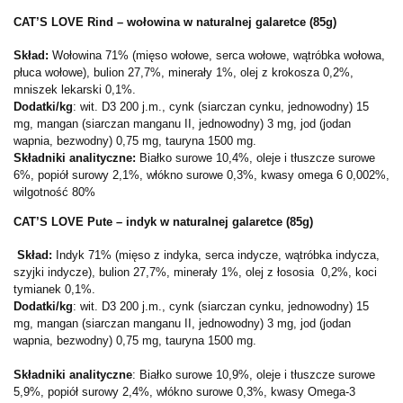
CAT’S LOVE Rind – wołowina w naturalnej galaretce (85g)
Skład:
Wołowina 71% (mięso wołowe, serca wołowe, wątróbka wołowa,
płuca wołowe), bulion 27,7%, minerały 1%, olej z krokosza 0,2%,
mniszek lekarski 0,1%.
Dodatki/kg
: wit. D3 200 j.m., cynk (siarczan cynku, jednowodny) 15
mg, mangan (siarczan manganu II, jednowodny) 3 mg, jod (jodan
wapnia, bezwodny) 0,75 mg, tauryna 1500 mg.
Składniki analityczne:
Białko surowe 10,4%, oleje i tłuszcze surowe
6%, popiół surowy 2,1%, włókno surowe 0,3%, kwasy omega 6 0,002%,
wilgotność 80%
CAT’S LOVE Pute – indyk w naturalnej galaretce (85g)
Skład:
Indyk 71% (mięso z indyka, serca indycze, wątróbka indycza,
szyjki indycze), bulion 27,7%, minerały 1%, olej z łososia 0,2%, koci
tymianek 0,1%.
Dodatki/kg
: wit. D3 200 j.m., cynk (siarczan cynku, jednowodny) 15
mg, mangan (siarczan manganu II, jednowodny) 3 mg, jod (jodan
wapnia, bezwodny) 0,75 mg, tauryna 1500 mg.
Składniki analityczne
: Białko surowe 10,9%, oleje i tłuszcze surowe
5,9%, popiół surowy 2,4%, włókno surowe 0,3%, kwasy Omega-3