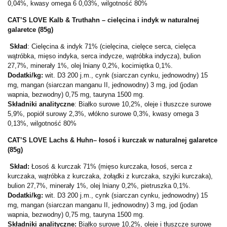
0,04%, kwasy omega 6 0,03%, wilgotność 80%
CAT’S LOVE Kalb & Truthahn – cielęcina i indyk w naturalnej
galaretce (85g)
Skład
: Cielęcina & indyk 71% (cielęcina, cielęce serca, cielęca
wątróbka, mięso indyka, serca indycze, wątróbka indycza), bulion
27,7%, minerały 1%, olej lniany 0,2%, kocimiętka 0,1%.
Dodatki/kg:
wit. D3 200 j.m., cynk (siarczan cynku, jednowodny) 15
mg, mangan (siarczan manganu II, jednowodny) 3 mg, jod (jodan
wapnia, bezwodny) 0,75 mg, tauryna 1500 mg.
Składniki analityczne
: Białko surowe 10,2%, oleje i tłuszcze surowe
5,9%, popiół surowy 2,3%, włókno surowe 0,3%, kwasy omega 3
0,13%, wilgotność 80%
CAT’S LOVE Lachs & Huhn– łosoś i kurczak w naturalnej galaretce
(85g)
Skład:
Łosoś & kurczak 71% (mięso kurczaka, łosoś, serca z
kurczaka, wątróbka z kurczaka, żołądki z kurczaka, szyjki kurczaka),
bulion 27,7%, minerały 1%, olej lniany 0,2%, pietruszka 0,1%.
Dodatki/kg:
wit. D3 200 j.m., cynk (siarczan cynku, jednowodny) 15
mg, mangan (siarczan manganu II, jednowodny) 3 mg, jod (jodan
wapnia, bezwodny) 0,75 mg, tauryna 1500 mg.
Składniki analityczne:
Białko surowe 10,2%, oleje i tłuszcze surowe