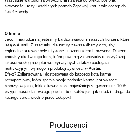
Wszystkie wartości są wytycznymi i zależą od wieku, poziomu
aktywności, rasy i osobistych potrzeb.
Zapewnij kotu stały dostęp do
świeżej wody.
O firmie
Jako firma rodzinna jesteśmy bardzo świadomi naszych korzeni, które
leżą w Austrii. Z szacunku dla natury zawsze dbamy o to, aby
regionalne surowce były używane z szacunkiem i rozwagą. Dlatego
produkty dla Twojego kota, które powstają z surowców o najwyższej
jakości według receptur weterynaryjnych a także podlegają
restrykcyjnym wymogom produkcji żywności w Austrii.
Efekt? Zbilansowana i dostosowana do każdego kota karma
pełnoporcjowa, która spełnia swoje zadanie: karma jest wysoce
bioprzyswajalna, lekkostrawna a co najważniejsze gwarantuje 100%
przyjemności dla Twojego pupila. Bo u kotów jest jak u ludzi - droga do
kociego serca wiedzie przez żołądek!
Producenci