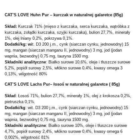
CAT’S LOVE Huhn Pur – kurczak w naturalnej galaretce (85g)
Skład:
Kurczak 71% (mięso z kurczaka, serca kurczaka, wątróbka z
kurczaka, żołądki kurczaka, szyjki kurczaka), bulion 27,7%, minerały
1%, olej lniany 0,2%, pokrzywa 0,1%.
Dodatki/kg: wi
t. D3 200 j.m., cynk (siarczan cynku, jednowodny) 15
mg, mangan (siarczan manganu II, jednowodny) 3 mg, jod (jodan
wapnia, bezwodny) 0,75 mg, tauryna 1500 mg.
Składniki analityczne
: Białko surowe 10,6%, oleje i tłuszcze surowe
5,2%, popiół surowy 2,5%, włókno surowe 0,4%, kwasy omega 3
0,13%, wilgotność 80%
CAT’S LOVE Lachs Pur– łosoś w naturalnej galaretce ( 85g)
Skład
: Łosoś 71%, bulion 27,7%, minerały 1%, olej z krokosza 0,2%,
pietruszka 0,1%.
Dodatki/kg
: wit. D3 200 j.m., cynk (siarczan cynku, jednowodny) 15
mg, mangan (siarczan manganu II, jednowodny) 3 mg, jod (jodan
wapnia, bezwodny) 0,75 mg, tauryna 1500 mg.
Składniki analityczne
: Białko surowe 10%, oleje i tłuszcze surowe
4,7%, popiół surowy 2,4%, włókno surowe 0,4%, kwasy omega 6
0,002%, wilgotność 81%