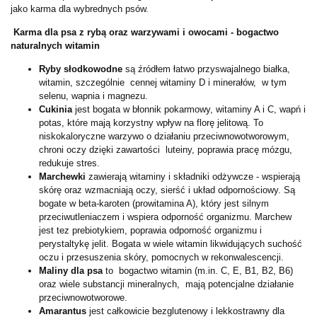
jako karma dla wybrednych psów.
Karma dla psa z rybą oraz warzywami i owocami - bogactwo
naturalnych witamin
Ryby słodkowodne
są źródłem łatwo przyswajalnego białka,
witamin, szczególnie cennej witaminy D i minerałów, w tym
selenu, wapnia i magnezu.
Cukinia
jest bogata w błonnik pokarmowy, witaminy A i C, wapń i
potas, które mają korzystny wpływ na florę jelitową. To
niskokaloryczne warzywo o działaniu przeciwnowotworowym,
chroni oczy dzięki zawartości luteiny, poprawia pracę mózgu,
redukuje stres.
Marchewki
zawierają witaminy i składniki odżywcze - wspierają
skórę oraz wzmacniają oczy, sierść i układ odpornościowy. Są
bogate w beta-karoten (prowitamina A), który jest silnym
przeciwutleniaczem i wspiera odporność organizmu. Marchew
jest tez prebiotykiem, poprawia odporność organizmu i
perystaltykę jelit. Bogata w wiele witamin likwidujących suchość
oczu i przesuszenia skóry, pomocnych w rekonwalescencji.
Maliny dla psa
to bogactwo witamin (m.in. C, E, B1, B2, B6)
oraz wiele substancji mineralnych, mają potencjalne działanie
przeciwnowotworowe.
Amarantus
jest całkowicie bezglutenowy i lekkostrawny dla