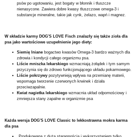
psów po ugotowaniu, jest bogaty w błonnik i tłuszcze
nienasycone. Zawiera dobre kwasy tłuszczowe omega-3 i
substancje mineralne, takie jak cynk, żelazo, wapń i magnez.
W składzie karmy DOG'S LOVE Fisch znalazły się także zioła dla
psa jako wartościowe uzupełnienie jego diety:
Siemię lniane
bogactwo kwasów Omega-3 bardzo ważnych dla
zdrowia i kondycji całego organizmu psa.
Liście mniszka lekarskiego
wzmacniają żołądek i tym samym
przyczynia się do zdrowo funkcjonującego układu pokarmowego.
Liście pokrzywy
pozytywnieją wpływa na przemianę materii,
wspomaga tworzenie czerwonych krwinek i działa
przeciwzapalnie.
Kwiat nagietka lekarskiego
wzmacnia układ odpornościowy i
zmniejsza stany zapalne w organizmie psa
Każda wersja DOG'S LOVE Classic to lekkostrawna mokra karma
dla psa
Produkowana z dużą starannością i wykorzystaniem tylko