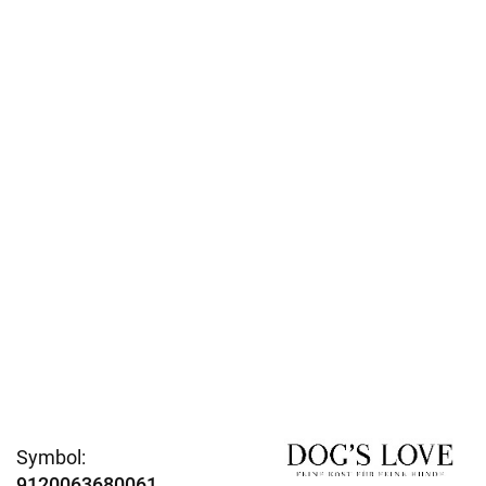
Symbol:
9120063680061