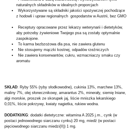
naturalnych składników w idealnych proporcjach
Wykorzystywane są składniki jakości spożywczej pochodzące
z hodowli i upraw regionalnych gospodarstw w Austrii, bez GMO
Receptury opracowane przez lekarzy weterynarii i dietetyków,
aby potrzeby żywieniowe Twojego psa są zostały optymalnie
zaspokojone.
To karma bezbzożowa dla psa, nie zawiera glutenu
Nie stosujemy mączki kostnej, odpadów rzeźniczych
Nie zawiera konserwantów, cukru, wzmacniaczy smaku czy
aromatu
SKŁAD
: Ryby 55% (ryby słodkowodne), cukinia 13%, marchew 13%,
maliny 7%, olej słonecznikowy, amarantus 2%, minerały, siemię lniane,
algi morskie, proszek ze skorupek jaj, liście mniszka lekarskiego
0,01%, liście pokrzywy, kwiaty nagietka, rukiew wodna.
DODATKI/KG
: dodatki dietetyczne: witamina A 2025 j.m., cynk (w
postaci jednowodnego siarczanu cynku) 20 mg, miedź (w postaci
pięciowodnego siarczanu miedzi(II)) 1 mg.