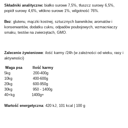
Składniki analityczne:
białko surowe 7,5%, tłuszcz surowy 6,5%,
popiół surowy 4,6%, włókno surowe 1%, wilgotność 76%.
Bez
: glutenu, mączki kostnej, sztucznych barwników, aromatów i
konserwantów, dodatku cukru, odpadów poubojowych, wzmacniaczy
smaku, testów na zwierzętach, GMO.
Zalecenie żywieniowe
: ilość karmy /24h (w zależności od wieku, rasy i
aktywności)
W
aga psa Ilość karmy
5kg 200-400g
10kg 400-600g
20kg 600-950g
30kg 950 - 1400g
40+kg 1400g+
Wartość energetyczna
: 420 kJ, 101 kcal | 100 g