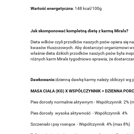
Wartość energetyczna
: 148 kcal/100g
Jak skomponować kompletną dietę z karmą Mirals?
Dieta wilków czyli przodków naszych psów opiera się n
kwasów tłuszczowych. Aby dostarczyć organizmowi wszy
właśnie dieta dzikich przodków naszych psów była insp
różnych karm Mirals tygodniowo sprawia, że dostarcz
Dawkowanie:
d
zienną dawkę karmy należy obliczyć wg 
MASA CIAŁA (KG) X WSPÓŁCZYNNIK = DZIENNA PORC
Pies dorosły normalnie aktywnym - Współczynnik 2% (
Pies dorosły
wysoka aktywność
- Współczynnik 4%
Szczeniaki i psy rosnące
- Współczynnik 4% (max 8%)