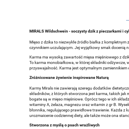
MIRALS Wildschwein - soczysty dzik z pieczarkami i cyk
Mięso z dzika to niezwykłe źródło białka z kompletnym
czynnikiem uczulającym. Jej wyjątkowy smak docenią n
Karma ma wysoką zawartość mięsa mięśniowego z dzi
To karma monobiałkowa, w której składniki odżywcze, w
przyswajalność. Karma jest optymalnym zamiennikiem di
Zróżnicowane żywienie inspirowane Naturą
Karmy Mirals nie zawierają szeregu dodatków dietetyczn
składników, z których stworzona jest karma, takich ja
bogate są w mięso mięśniowe. Oprócz tego w ich składzi
witaminy A, żelaza, magnezu oraz witamin z gr B. Wyse
błonnika, regulującego prawidłowe trawienie. Każda z k
urozmaicenie codziennej diety, ale także może ona stan
Stworzona z myślą o psach wrażliwych