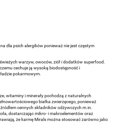
a dla psich alergików ponieważ nie jest częstym
 świeżych
warzyw, owoców, ziół i dodatków superfood.
 czemu cechuje ją wysoką biodostępność i
 układzie pokarmowym.
cze, witaminy i minerały pochodzą z naturalnych
 pełnowartościowego białka zwierzęcego, ponieważ
 są źródłem cennych składników odżywczych m.in.
ioła, dostarczając mikro- i makroelementów oraz
sprawiają, że karmę Mirals można stosować zarówno jako