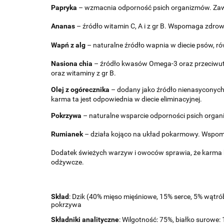
Papryka
– wzmacnia odporność psich organizmów. Zawier
Ananas
– źródło witamin C, A i z gr B. Wspomaga zdrową
Wapń z alg
– naturalne źródło wapnia w diecie psów, 
Nasiona chia
– źródło kwasów Omega-3 oraz przeciwutle
oraz witaminy z gr B.
Olej z ogórecznika
– dodany jako źródło nienasyconych
karma ta jest odpowiednia w diecie eliminacyjnej.
Pokrzywa
– naturalne wsparcie odporności psich organi
Rumianek
– działa kojąco na układ pokarmowy. Wspoma
Dodatek świeżych warzyw i owoców sprawia, że karma b
odżywcze.
Skład
: Dzik (40% mięso mięśniowe, 15% serce, 5% wątrób
pokrzywa
Składniki analityczne
: Wilgotność: 75%, białko surowe: