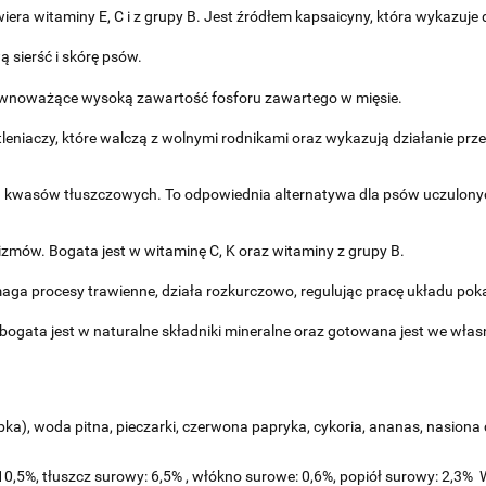
a witaminy E, C i z grupy B. Jest źródłem kapsaicyny, która wykazuje 
 sierść i skórę psów.
równoważące wysoką zawartość fosforu zawartego w mięsie.
niaczy, które walczą z wolnymi rodnikami oraz wykazują działanie prz
 kwasów tłuszczowych. To odpowiednia alternatywa dla psów uczulonych 
zmów. Bogata jest w witaminę C, K oraz witaminy z grupy B.
ga procesy trawienne, działa rozkurczowo, regulując pracę układu p
ogata jest w naturalne składniki mineralne oraz gotowana jest we włas
ka), woda pitna, pieczarki, czerwona papryka, cykoria, ananas, nasiona c
 10,5%, tłuszcz surowy: 6,5% , włókno surowe: 0,6%, popiół surowy: 2,3%