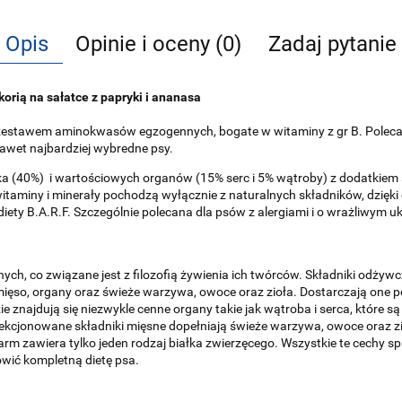
Opis
Opinie i oceny (0)
Zadaj pytanie
orią na sałatce z papryki i ananasa
 zestawem aminokwasów egzogennych, bogate w witaminy z gr B. Polecan
awet najbardziej wybredne psy.
ka (40%)
i wartościowych organów (15% serc i 5% wątroby) z dodatkiem
itaminy i minerały pochodzą wyłącznie z naturalnych składników, dzięki
ety B.A.R.F. Szczególnie polecana dla psów z alergiami i o wrażliwym
ych, co związane jest z filozofią żywienia ich twórców. Składniki odżyw
k mięso, organy oraz świeże warzywa, owoce oraz zioła. Dostarczają one
e znajdują się niezwykle cenne organy takie jak wątroba i serca, które
lekcjonowane składniki mięsne dopełniają świeże warzywa, owoce oraz z
arm zawiera tylko jeden rodzaj białka zwierzęcego. Wszystkie te cechy 
owić kompletną dietę psa.