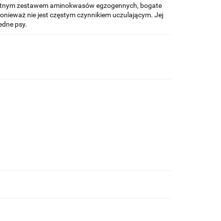
mpletnym zestawem aminokwasów egzogennych, bogate
ponieważ nie jest częstym czynnikiem uczulającym. Jej
edne psy.