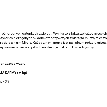
a różnorodnych gatunkach zwierząt. Wynika to z faktu, że każde mięso c
stkich niezbędnych składników odżywczych zwierzęta muszą mieć zróżn
iracją dla karm Mirals. Każda z nich oparta jest na jednym rodzaju mię
amy naszemu psu wszystkich niezbędnych składników odżywczych.
poniższego wzoru:
JA KARMY ( w kg)
max 3%)