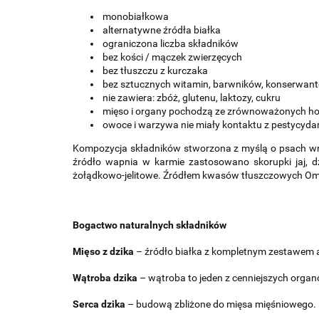
monobiałkowa
alternatywne źródła białka
ograniczona liczba składników
bez kości / mączek zwierzęcych
bez tłuszczu z kurczaka
bez
sztucznych witamin, barwników, konserwant
nie zawiera: zbóż, glutenu, laktozy, cukru
mięso i organy pochodzą ze zrównoważonych hod
owoce i warzywa nie miały kontaktu z pestycyd
Kompozycja składników stworzona z myślą o psach wraż
źródło wapnia w karmie zastosowano skorupki jaj, 
żołądkowo-jelitowe. Źródłem kwasów tłuszczowych Omeg
Bogactwo naturalnych składników
Mięso z dzika
– źródło białka z kompletnym zestawem 
Wątroba dzika
– wątroba to jeden z cenniejszych organ
Serca dzika
– budową zbliżone do mięsa mięśniowego. Bo