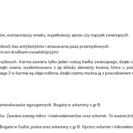
ów, wzmacniaczy smaku, wypełniaczy, spoiw czy mączek zwierzęcych.
owli, bez antybiotyków i stosowania pasz przemysłowych.
ami ani środkami owadobójczymi
liwych. Karma zawiera tylko jeden rodzaj białka zwierzęcego, dzięki 
dzięki czemu wyeliminowano z jej składu elementy kostne, które u 
a 3 w karmie są oleje roślinne, dzięki czemu można ją z powodzeniem 
aminokwasów egzogennych. Bogate w witaminy z gr B.
ów. Zawiera szereg mikro- i makroelementów oraz witamin. To ważne źród
gate w fosfor, potas oraz witaminy z gr B. Oprócz witamin i mikroelem