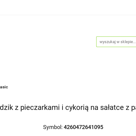
Psy
Koty
Promocje
Nowości
Bestsellery
je
Nowości
Bestsellery
Blog
Do pobrania
asic
ik z pieczarkami i cykorią na sałatce z p
Symbol:
4260472641095