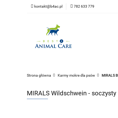
kontakt@b4ac.pl
782 633 779
Strona główna
Do pobrania
Strona główna
Psy
Koty
Promoc
Strona główna
Karmy mokre dla psów
MIRALS B
MIRALS Wildschwein - soczysty dz