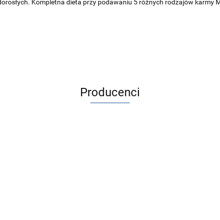
dorosłych.
Kompletna dieta przy podawaniu 5 różnych rodzajów karmy M
Producenci