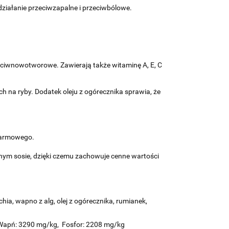
działanie przeciwzapalne i przeciwbólowe.
eciwnowotworowe. Zawierają także witaminę A, E, C
na ryby. Dodatek oleju z ogórecznika sprawia, że
okarmowego.
nym sosie, dzięki czemu zachowuje cenne wartości
hia, wapno z alg, olej z ogórecznika, rumianek,
Wapń: 3290 mg/kg,
Fosfor: 2208 mg/kg