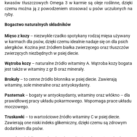
kwasów tłuszczowych Omega 3 w karmie są oleje roślinne, dzięki
czemu można ją z powodzeniem stosować u psów uczulonych na
ryby.
Bogactwo naturalnych składników
Mięso z kozy
– niezwykle rzadko spotykany rodzaj mięsa używany
w karmach dla psów, dzięki czemu idealnie nadaje się on dla psich
alergików. Kozina jest źródłem białka zwierzęcego oraz tłuszczów
zwierzęcych niezbędnych w psiej diecie.
Wątroba kozy
– naturalne źródło witaminy A. Wątroba kozy bogata
jest także w witaminy z gr B oraz minerały.
Brokuły
– to cenne źródło błonnika w psiej diecie. Zawierają
witaminy, sole mineralne oraz antyoksydanty.
Pasternak
– bogaty w antyoksydanty, witaminy oraz włókno – dla
prawidłowej pracy układu pokarmowego. Wspomaga prace układu
moczowego.
Truskawki
– to wartościowe źródło witaminy C w psiej diecie.
Zawierają one niski indeks glikemiczny, dzięki czemu są zdrowym
dodatkiem dla psów.