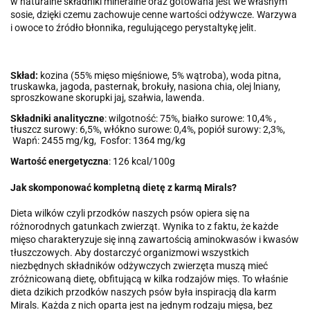
w naturalne składniki mineralne oraz gotowana jest we własnym
sosie, dzięki czemu zachowuje cenne wartości odżywcze. Warzywa
i owoce to źródło błonnika, regulującego perystaltykę jelit.
Skład:
kozina (55% mięso mięśniowe, 5% wątroba), woda pitna,
truskawka, jagoda, pasternak, brokuły, nasiona chia, olej lniany,
sproszkowane skorupki jaj, szałwia, lawenda.
Składniki analityczne
: wilgotność: 75%, białko surowe: 10,4% ,
tłuszcz surowy: 6,5%, włókno surowe: 0,4%, popiół surowy: 2,3%,
Wapń: 2455 mg/kg,
Fosfor: 1364 mg/kg
Wartość energetyczna
: 126 kcal/100g
Jak skomponować kompletną dietę z karmą Mirals?
Dieta wilków czyli przodków naszych psów opiera się na
różnorodnych gatunkach zwierząt. Wynika to z faktu, że każde
mięso charakteryzuje się inną zawartością aminokwasów i kwasów
tłuszczowych. Aby dostarczyć organizmowi wszystkich
niezbędnych składników odżywczych zwierzęta muszą mieć
zróżnicowaną dietę, obfitującą w kilka rodzajów mięs. To właśnie
dieta dzikich przodków naszych psów była inspiracją dla karm
Mirals. Każda z nich oparta jest na jednym rodzaju mięsa, bez