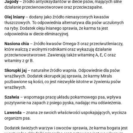
Jagody
– źródło antyoksydantów w diecie psów, mających silne
działanie przeciwnowotworowe oraz przeciwzapalne.
Olej lniany
– dodany jako źródło nienasyconych kwasów
tłuszczowych. To odpowiednia alternatywa dla psów uczulonych
na ryby. Dodatek oleju lnianego sprawia, że karma ta jest
odpowiednia w diecie eliminacyjnej.
Nasiona chia
– źródło kwasów Omega-3 oraz przeciwutleniaczy,
które walczą z wolnymi rodnikami oraz wykazują działanie
przeciwnowotworowe. Zawierają także witaminę A, E, C oraz
witaminy z gr B.
Skorupki jaj
– naturalne źródło wapnia. Odpowiednie dla psów
wrażliwych. Dodatek skorupek jaj sprawia, że karmy Mirals
pozbawione są kości, co jest niezwykle istotne w żywieniu psów
wrażliwych.
Szałwia
– wspomaga pracę układu pokarmowego psa, wpływa
pozytywnie na zapach z psiego pyska, nadając mu odświeżenia.
Lawenda
– znana ze swoich właściwości uspokajających, wycisza
organizm psa.
Dodatek świeżych warzyw i owoców sprawia, że karma bogata jest