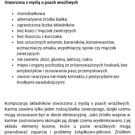
Stworzona z myślą o psach wrażliwych
monobiałkowa
alternatywne źródła białka
ograniczona liczba składników
bez kości / mączek zwierzęcych
bez tłuszczu z kurczaka
bez
sztucznych witamin, barwników, konserwantów,
wzmacniaczy smaku, wypełniaczy, spoiw czy mączek
zwierzęcych.
nie zawiera: zbóż, glutenu, laktozy, cukru
mięso i organy pochodzą ze zrównoważonych hodowli, bez
antybiotyków i stosowania pasz przemysłowych.
owoce i warzywa nie miały kontaktu z pestycydami ani
środkami owadobójczymi
Kompozycja składników stworzona z myślą o psach wrażliwych.
Karma zawiera tylko jeden rodzaj białka zwierzęcego, dzięki czemu
mogą stosowane być w diecie eliminacyjnej. Jako źródło wapnia w
karmie zastosowano skorupki jaj, dzięki czemu wyeliminowano z jej
składu elementy kostne, które u psów wrażliwych mogą
powodować zaparcia i problemy żołądkowo-jelitowe. Źródłem