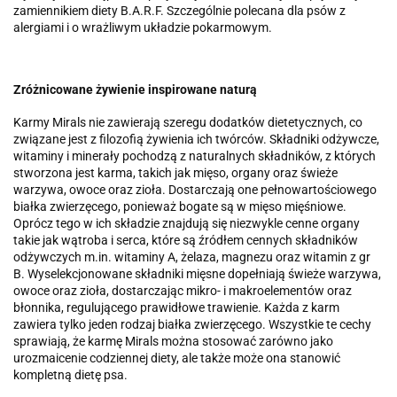
zamiennikiem diety B.A.R.F. Szczególnie polecana dla psów z
alergiami i o wrażliwym układzie pokarmowym.
Zróżnicowane żywienie inspirowane naturą
Karmy Mirals nie zawierają szeregu dodatków dietetycznych, co
związane jest z filozofią żywienia ich twórców. Składniki odżywcze,
witaminy i minerały pochodzą z naturalnych składników, z których
stworzona jest karma, takich jak mięso, organy oraz świeże
warzywa, owoce oraz zioła. Dostarczają one pełnowartościowego
białka zwierzęcego, ponieważ bogate są w mięso mięśniowe.
Oprócz tego w ich składzie znajdują się niezwykle cenne organy
takie jak wątroba i serca, które są źródłem cennych składników
odżywczych m.in. witaminy A, żelaza, magnezu oraz witamin z gr
B. Wyselekcjonowane składniki mięsne dopełniają świeże warzywa,
owoce oraz zioła, dostarczając mikro- i makroelementów oraz
błonnika, regulującego prawidłowe trawienie. Każda z karm
zawiera tylko jeden rodzaj białka zwierzęcego. Wszystkie te cechy
sprawiają, że karmę Mirals można stosować zarówno jako
urozmaicenie codziennej diety, ale także może ona stanowić
kompletną dietę psa.