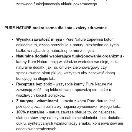
zdrowego funkcjonowania układu pokarmowego.
PURE NATURE mokra karma dla kota - zalety zdrowotne
Wysoka zawartość mięsa
- Pure Nature zapewnia kotom
dokładnie to, czego potrzebują z natury: niezbędne do życia
białko w najbardziej naturalnej formie z mięsa.
Naturalne dodatki wspierające funkcjonowanie organizmu
-
karmy Pure Nature mają w składzie wartościowe oleje, zioła i
naturalne dodatki jak np. omułek zielonowargowy czy
sproszkowane skorupki jaj, wszystko aby zapewnić dobrą
kondycję na długie lata
Receptura bez zbóż
- wszystkie karmy Pure Nature nie
zawierają zbóż i są lekkostrawne, sprawdzą się także u
wrażliwych kocich żołądków.
Z tauryną i witaminami
- każda z karm Pure Nature jest
pełnoporcjowa i spełnia wymagania żywieniowe Twojego kota.
100% naturalne
- natura zawsze oferuje to, co najlepsze,
dlatego stawiamy na czysto naturalne składniki - bez dodatku
cukru, syntetycznych wzmacniaczy smaku, konserwantów ani
dodatków chemicznych.