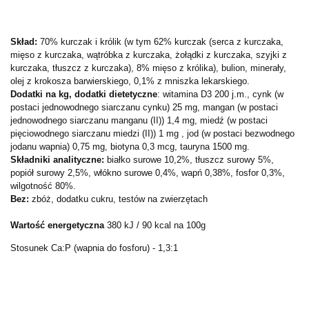
Skład:
70% kurczak i królik (w tym 62% kurczak (serca z kurczaka,
mięso z kurczaka, wątróbka z kurczaka, żołądki z kurczaka, szyjki z
kurczaka, tłuszcz z kurczaka), 8% mięso z królika), bulion, minerały,
olej z krokosza barwierskiego, 0,1% z mniszka lekarskiego.
Dodatki na kg, dodatki dietetyczne
: witamina D3 200 j.m., cynk (w
postaci jednowodnego siarczanu cynku) 25 mg, mangan (w postaci
jednowodnego siarczanu manganu (II)) 1,4 mg, miedź (w postaci
pięciowodnego siarczanu miedzi (II)) 1 mg , jod (w postaci bezwodnego
jodanu wapnia) 0,75 mg, biotyna 0,3 mcg, tauryna 1500 mg.
Składniki analityczne:
białko surowe 10,2%, tłuszcz surowy 5%,
popiół surowy 2,5%, włókno surowe 0,4%, wapń 0,38%, fosfor 0,3%,
wilgotność 80%.
Bez:
zbóż, dodatku cukru, testów na zwierzętach
Wartość energetyczna
380 kJ / 90 kcal na 100g
Stosunek Ca:P (wapnia do fosforu) - 1,3:1