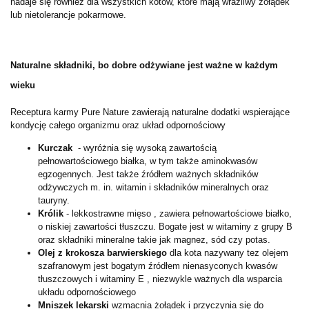
nadaje się również dla wszystkich kotów, które mają wrażliwy żołądek
lub nietolerancje pokarmowe.
Naturalne składniki, bo dobre odżywiane jest ważne w każdym
wieku
Receptura karmy Pure Nature zawierają naturalne dodatki wspierające
kondycję całego organizmu oraz układ odpornościowy
Kurczak
- wyróżnia się wysoką zawartością
pełnowartościowego białka, w tym także aminokwasów
egzogennych. Jest także źródłem ważnych składników
odżywczych m. in. witamin i składników mineralnych oraz
tauryny.
Królik
- lekkostrawne mięso , zawiera pełnowartościowe białko,
o niskiej zawartości tłuszczu. Bogate jest w witaminy z grupy B
oraz składniki mineralne takie jak magnez, sód czy potas.
Olej z krokosza barwierskiego
dla kota nazywany tez olejem
szafranowym jest bogatym źródłem nienasyconych kwasów
tłuszczowych i witaminy E , niezwykle ważnych dla wsparcia
układu odpornościowego
Mniszek lekarski
wzmacnia żołądek i przyczynia się do