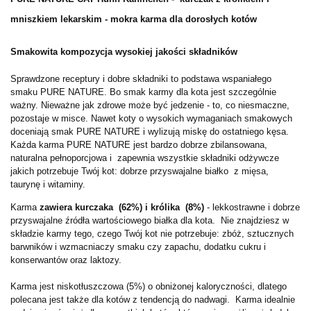
mniszkiem lekarskim - mokra karma dla dorosłych kotów
Smakowita kompozycja wysokiej jakości składników
Sprawdzone receptury i dobre składniki to podstawa wspaniałego
smaku PURE NATURE. Bo smak karmy dla kota jest szczególnie
ważny. Nieważne jak zdrowe może być jedzenie - to, co niesmaczne,
pozostaje w misce. Nawet koty o wysokich wymaganiach smakowych
doceniają smak PURE NATURE i wylizują miskę do ostatniego kęsa.
Każda karma PURE NATURE jest bardzo dobrze zbilansowana,
naturalna pełnoporcjowa i zapewnia wszystkie składniki odżywcze
jakich potrzebuje Twój kot: dobrze przyswajalne białko z mięsa,
taurynę i witaminy.
Karma
zawiera kurczaka (62%) i królika (8%)
- lekkostrawne i dobrze
przyswajalne źródła wartościowego białka dla kota.
Nie znajdziesz w
składzie karmy tego, czego Twój kot nie potrzebuje: zbóż, sztucznych
barwników i wzmacniaczy smaku czy zapachu, dodatku cukru i
konserwantów oraz laktozy.
Karma jest niskotłuszczowa (5%) o obniżonej kaloryczności, dlatego
polecana jest także dla kotów z tendencją do nadwagi. Karma idealnie