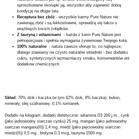
sproszkowane skorupki jaj, wszystko aby zapewnić dobrą
kondycję na długie lata
Receptura bez zbóż
- wszystkie karmy Pure Nature nie
zawierają zbóż i są lekkostrawne, sprawdzą się także u
wrażliwych kocich żołądków.
Z tauryną i witaminami
- każda z karm Pure Nature jest
pełnoporcjowa i spełnia wymagania żywieniowe Twojego kota.
100% naturalne
- natura zawsze oferuje to, co najlepsze,
dlatego stawiamy na czysto naturalne składniki - bez dodatku
cukru, syntetycznych wzmacniaczy smaku, konserwantów ani
dodatków chemicznych.
Skład
: 70% dzik i kaczka (w tym 62% dzik, 8% kaczka), bulion,
minerały, olej szafranowy, 0,1% rumianek.
Dodatki na kilogram, dodatki dietetyczne: witamina D3 200 j.m., cynk
(jako jednowodny siarczan cynku) 25 mg, mangan (jako jednowodny
siarczan manganu(II)) 1,4 mg, miedź (jako pięciowodny siarczan
miedzi(II)) 0,5 mg , biotyna 0,3 mcg, tauryna 1500 mg.