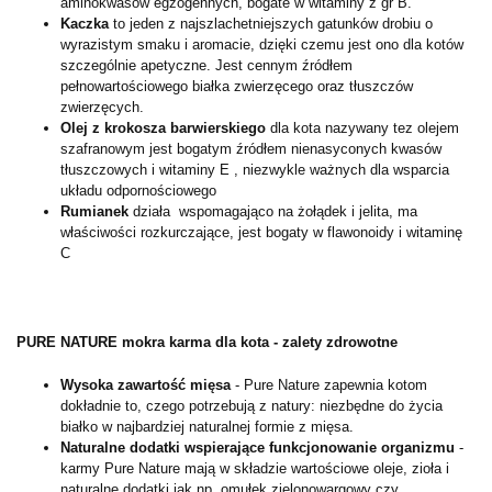
aminokwasów egzogennych, bogate w witaminy z gr B.
Kaczka
to jeden z najszlachetniejszych gatunków drobiu o
wyrazistym smaku i aromacie, dzięki czemu jest ono dla kotów
szczególnie apetyczne. Jest cennym źródłem
pełnowartościowego białka zwierzęcego oraz tłuszczów
zwierzęcych.
Olej z krokosza barwierskiego
dla kota nazywany tez olejem
szafranowym jest bogatym źródłem nienasyconych kwasów
tłuszczowych i witaminy E , niezwykle ważnych dla wsparcia
układu odpornościowego
Rumianek
działa wspomagająco na żołądek i jelita, ma
właściwości rozkurczające, jest bogaty w flawonoidy i witaminę
C
PURE NATURE mokra karma dla kota - zalety zdrowotne
Wysoka zawartość mięsa
- Pure Nature zapewnia kotom
dokładnie to, czego potrzebują z natury: niezbędne do życia
białko w najbardziej naturalnej formie z mięsa.
Naturalne dodatki wspierające funkcjonowanie organizmu
-
karmy Pure Nature mają w składzie wartościowe oleje, zioła i
naturalne dodatki jak np. omułek zielonowargowy czy