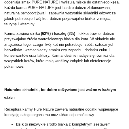
doceniają smak PURE NATURE i wylizują miskę do ostatniego kęsa.
Każda karma PURE NATURE jest bardzo dobrze zbilansowana,
naturalna pełnoporcjowa i zapewnia wszystkie składniki odżywcze
jakich potrzebuje Twój kot: dobrze przyswajalne białko z mięsa,
taurynę i witaminy.
Karma zawiera
dzika (62%) i kaczkę (8%)
- lekkostrawne, dobrze
przyswajalne źródła wartościowego białka dla kota.
W składzie nie
znajdziesz tego, czego Twój kot nie potrzebuje: zbóż, sztucznych
barwników i wzmacniaczy smaku czy zapachu, dodatku cukru i
konserwantów oraz laktozy. Karma idealnie nadaje się również dla
wszystkich kotów, które mają wrażliwy żołądek lub nietolerancje
pokarmowe.
Naturalne składniki, bo dobre odżywiane jest ważne w każdym
wieku
Receptura karmy Pure Nature zawiera naturalne dodatki wspierające
kondycję całego organizmu oraz układ odpornościowy:
Dzik
to niezwykłe źródło białka z kompletnym zestawem