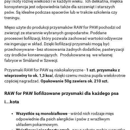
psy i koty różnej wielkości i w każdym wieku. Ich delikatna, miękka
konsystencja jest odpowiednia także dla szczeniąt i starszych
psów. Są idealne podczas spacerów lub w trakcie szkolenia czy
treningu.
Mięso użyte do produkcji przysmaków RAW for PAW pochodzi od
zwierząt ze starannie wybranych gospodarstw. Poddane
procesowi liofilizacji, który pozwala zachować wartości odżywcze
nie ingerując w skład. Dzięki liofilizacji przysmaki mogą być
przechowywane - bez stosowania żadnych dodatków, pasteryzacji
czy środków konserwujących. Produkowane są we własnej
fabryce w Småland w Szwecji.
Przysmaki RAW for PAW są niskokaloryczne -
1 szt. przysmaku z
wieprzowiny to ok. 1,3 kca
l, dzięki czemu można pupila wielokrotnie
częściej nagradzać.
Opakowanie 50g zawiera ok. 210 szt.
RAW for PAW liofilizowane przysmaki dla każdego psa
i...kota
Wszystkie są monobiałkowe
- wśród nich rodzaje mięs
odpowiednie dla psich alergików i psów z wrażliwym
układem pokarmowym.
Wyjątkowy i nieodparty smak
- psy z ochotą zrobią wszystko