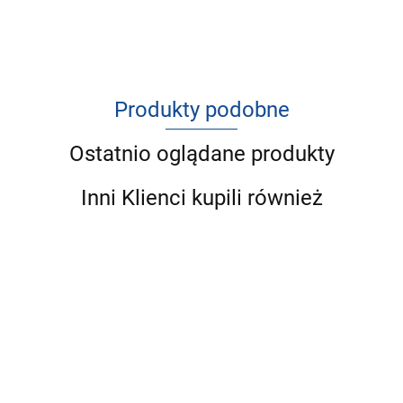
Produkty podobne
Ostatnio oglądane produkty
Inni Klienci kupili również
RAW for
RAW for
RAW for
RAW for
RAW for
PAW Beef -
PAW
PAW Lamb -
PAW
PAW Turke