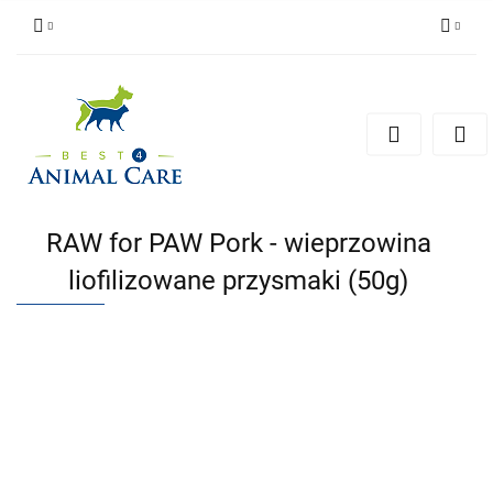
Zaloguj się
Zarejestruj się
Zapytaj
Zgody cookies
RAW for PAW Pork - wieprzowina
liofilizowane przysmaki (50g)