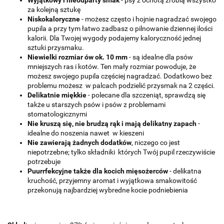
za kolejną sztukę
Niskokaloryczne
- możesz często i hojnie nagradzać swojego
pupila a przy tym łatwo zadbasz o pilnowanie dziennej ilości
kalorii. Dla Twojej wygody podajemy kaloryczność jednej
sztuki przysmaku.
Niewielki rozmiar ów ok. 10 mm
- są idealne dla psów
mniejszych ras i kotów. Ten mały rozmiar powoduje, że
możesz swojego pupila częściej nagradzać. Dodatkowo bez
problemu możesz w palcach podzielić przysmak na 2 części.
Delikatnie miękkie
- polecane dla szczeniąt, sprawdzą się
także u starszych psów i psów z problemami
stomatologicznymi
Nie kruszą się, nie brudzą rąk i mają delikatny zapach
-
idealne do noszenia nawet w kieszeni
Nie zawierają żadnych dodatków
, niczego co jest
niepotrzebne; tylko składniki których Twój pupil rzeczywiście
potrzebuje
Puurrfekcyjne także dla kocich mięsożerców
- delikatna
kruchość, przyjemny aromat i wyjątkowa smakowitość
przekonują najbardziej wybredne kocie podniebienia