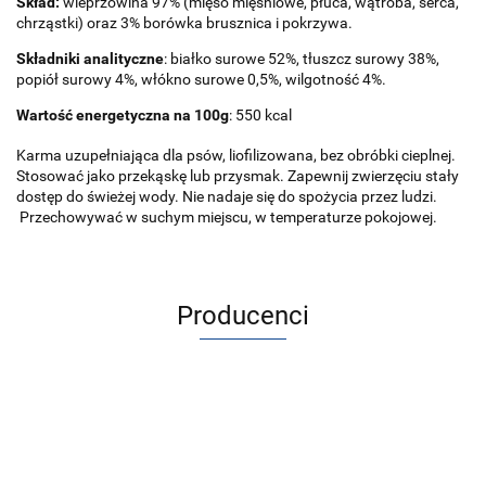
Skład:
wieprzowina 97% (mięso mięśniowe, płuca, wątroba, serca,
chrząstki) oraz 3% borówka brusznica i pokrzywa.
Składniki analityczne
: białko surowe 52%, tłuszcz surowy 38%,
popiół surowy 4%, włókno surowe 0,5%, wilgotność 4%.
Wartość energetyczna na 100g
: 550 kcal
Karma uzupełniająca dla psów, liofilizowana, bez obróbki cieplnej.
Stosować jako przekąskę lub przysmak. Zapewnij zwierzęciu stały
dostęp do świeżej wody. Nie nadaje się do spożycia przez ludzi.
Przechowywać w suchym miejscu, w temperaturze pokojowej.
Producenci