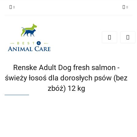
Zaloguj się
Zarejestruj się
Zapytaj
Zgody cookies
Renske Adult Dog fresh salmon -
świeży łosoś dla dorosłych psów (bez
zbóż) 12 kg