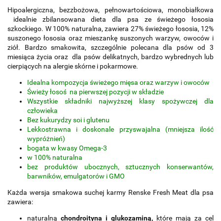
Hipoalergiczna, bezzbożowa, pełnowartościowa, monobiałkowa
idealnie zbilansowana dieta dla psa ze świeżego łososia
szkockiego. W 100% naturalna, zawiera 27% świeżego łososia, 12%
suszonego łososia oraz mieszankę suszonych warzyw, owoców i
ziół. Bardzo smakowita, szczególnie polecana dla psów od 3
miesiąca życia oraz dla psów delikatnych, bardzo wybrednych lub
cierpiących na alergie skórne i pokarmowe.
Idealna kompozycja świeżego mięsa oraz warzyw i owoców
Świeży łosoś na pierwszej pozycji w składzie
Wszystkie składniki najwyższej klasy spożywczej dla
człowieka
Bez kukurydzy soi i glutenu
Lekkostrawna i doskonale przyswajalna (mniejsza ilość
wypróżnień)
bogata w kwasy Omega-3
w 100% naturalna
bez produktów ubocznych, sztucznych konserwantów,
barwników, emulgatorów i GMO
Każda wersja smakowa suchej karmy Renske Fresh Meat dla psa
zawiera:
naturalną
chondroityna i glukozaminą,
które mają za cel