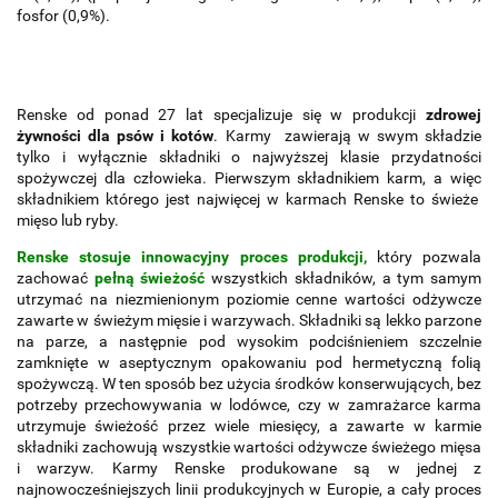
fosfor (0,9%).
Renske od ponad 27 lat specjalizuje się w produkcji
zdrowej
żywności dla psów i kotów
. Karmy zawierają w swym składzie
tylko i wyłącznie składniki o najwyższej klasie przydatności
spożywczej dla człowieka. Pierwszym składnikiem karm, a więc
składnikiem którego jest najwięcej w karmach Renske to świeże
mięso lub ryby.
Renske stosuje innowacyjny proces produkcji,
który pozwala
zachować
pełną świeżość
wszystkich składników, a tym samym
utrzymać na niezmienionym poziomie cenne wartości odżywcze
zawarte w świeżym mięsie i warzywach. Składniki są lekko parzone
na parze, a następnie pod wysokim podciśnieniem szczelnie
zamknięte w aseptycznym opakowaniu pod hermetyczną folią
spożywczą. W ten sposób bez użycia środków konserwujących, bez
potrzeby przechowywania w lodówce, czy w zamrażarce karma
utrzymuje świeżość przez wiele miesięcy, a zawarte w karmie
składniki zachowują wszystkie wartości odżywcze świeżego mięsa
i warzyw. Karmy Renske produkowane są w jednej z
najnowocześniejszych linii produkcyjnych w Europie, a cały proces