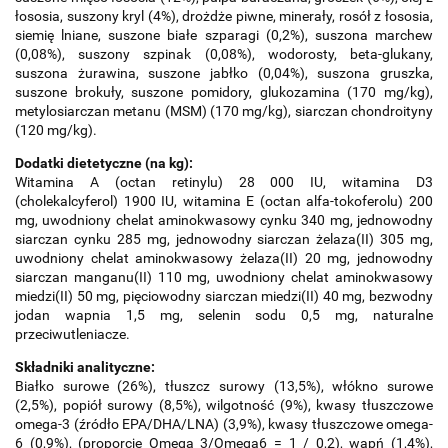
łososia, suszony kryl (4%), drożdże piwne, minerały, rosół z łososia,
siemię lniane, suszone białe szparagi (0,2%), suszona marchew
(0,08%), suszony szpinak (0,08%), wodorosty, beta-glukany,
suszona żurawina, suszone jabłko (0,04%), suszona gruszka,
suszone brokuły, suszone pomidory, glukozamina (170 mg/kg),
metylosiarczan metanu (MSM) (170 mg/kg), siarczan chondroityny
(120 mg/kg).
Dodatki dietetyczne (na kg):
Witamina A (octan retinylu) 28 000 IU, witamina D3
(cholekalcyferol) 1900 IU, witamina E (octan alfa-tokoferolu) 200
mg, uwodniony chelat aminokwasowy cynku 340 mg, jednowodny
siarczan cynku 285 mg, jednowodny siarczan żelaza(II) 305 mg,
uwodniony chelat aminokwasowy żelaza(II) 20 mg, jednowodny
siarczan manganu(II) 110 mg, uwodniony chelat aminokwasowy
miedzi(II) 50 mg, pięciowodny siarczan miedzi(II) 40 mg, bezwodny
jodan wapnia 1,5 mg, selenin sodu 0,5 mg, naturalne
przeciwutleniacze.
Składniki analityczne:
Białko surowe (26%), tłuszcz surowy (13,5%), włókno surowe
(2,5%), popiół surowy (8,5%), wilgotność (9%), kwasy tłuszczowe
omega-3 (źródło EPA/DHA/LNA) (3,9%), kwasy tłuszczowe omega-
6 (0,9%), (proporcje Omega 3/Omega6 = 1 / 0,2), wapń (1,4%),