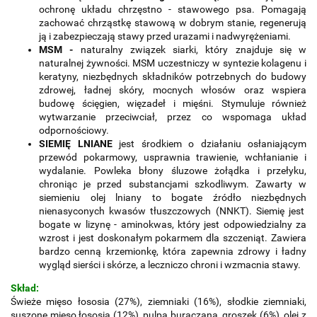
ochronę układu chrzęstno - stawowego psa. Pomagają
zachować chrząstkę stawową w dobrym stanie, regenerują
ją i zabezpieczają stawy przed urazami i nadwyrężeniami.
MSM -
naturalny związek siarki, który znajduje się w
naturalnej żywności. MSM uczestniczy w syntezie kolagenu i
keratyny, niezbędnych składników potrzebnych do budowy
zdrowej, ładnej skóry, mocnych włosów oraz wspiera
budowę ścięgien, więzadeł i mięśni. Stymuluje również
wytwarzanie przeciwciał, przez co wspomaga układ
odpornościowy.
SIEMIĘ LNIANE
jest środkiem o działaniu osłaniającym
przewód pokarmowy, usprawnia trawienie, wchłanianie i
wydalanie. Powleka błony śluzowe żołądka i przełyku,
chroniąc je przed substancjami szkodliwym. Zawarty w
siemieniu olej lniany to bogate źródło niezbędnych
nienasyconych kwasów tłuszczowych (NNKT). Siemię jest
bogate w lizynę - aminokwas, który jest odpowiedzialny za
wzrost i jest doskonałym pokarmem dla szczeniąt. Zawiera
bardzo cenną krzemionkę, która zapewnia zdrowy i ładny
wygląd sierści i skórze, a leczniczo chroni i wzmacnia stawy.
Skład:
Świeże mięso łososia (27%), ziemniaki (16%), słodkie ziemniaki,
suszone mięso łososia (12%), pulpa buraczana, groszek (6%), olej z