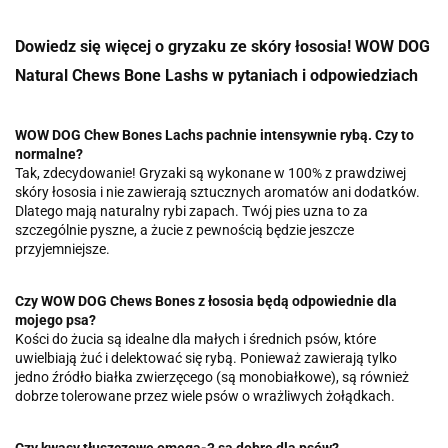
Dowiedz się więcej o gryzaku ze skóry łososia! WOW DOG
Natural Chews Bone Lashs w pytaniach i odpowiedziach
WOW DOG Chew Bones Lachs pachnie intensywnie rybą. Czy to
normalne?
Tak, zdecydowanie! Gryzaki są wykonane w 100% z prawdziwej
skóry łososia i nie zawierają sztucznych aromatów ani dodatków.
Dlatego mają naturalny rybi zapach. Twój pies uzna to za
szczególnie pyszne, a żucie z pewnością będzie jeszcze
przyjemniejsze.
Czy WOW DOG Chews Bones z łososia będą odpowiednie dla
mojego psa?
Kości do żucia są idealne dla małych i średnich psów, które
uwielbiają żuć i delektować się rybą. Ponieważ zawierają tylko
jedno źródło białka zwierzęcego (są monobiałkowe), są również
dobrze tolerowane przez wiele psów o wrażliwych żołądkach.
Czy kwasy tłuszczowe omega-3 są dobre dla psów?