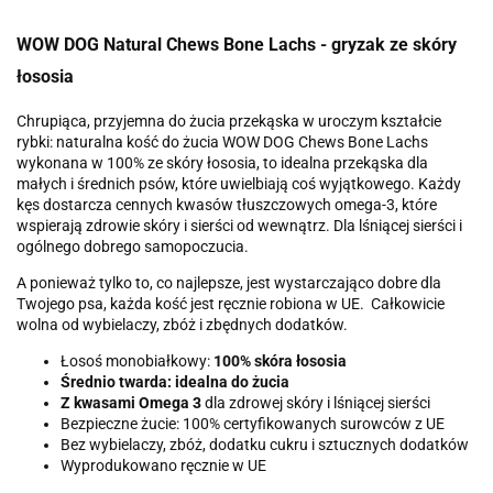
WOW DOG Natural Chews Bone Lachs - gryzak ze skóry
łososia
Chrupiąca, przyjemna do żucia przekąska w uroczym kształcie
rybki: naturalna kość do żucia WOW DOG Chews Bone Lachs
wykonana w 100% ze skóry łososia, to idealna przekąska dla
małych i średnich psów, które uwielbiają coś wyjątkowego. Każdy
kęs dostarcza cennych kwasów tłuszczowych omega-3, które
wspierają zdrowie skóry i sierści od wewnątrz. Dla lśniącej sierści i
ogólnego dobrego samopoczucia.
A ponieważ tylko to, co najlepsze, jest wystarczająco dobre dla
Twojego psa, każda kość jest ręcznie robiona w UE. Całkowicie
wolna od wybielaczy, zbóż i zbędnych dodatków.
Łosoś monobiałkowy:
100% skóra łososia
Średnio twarda: idealna do żucia
Z kwasami Omega 3
dla zdrowej skóry i lśniącej sierści
Bezpieczne żucie: 100% certyfikowanych surowców z UE
Bez wybielaczy, zbóż, dodatku cukru i sztucznych dodatków
Wyprodukowano ręcznie w UE