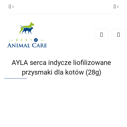
Zaloguj się
Zarejestruj się
Zapytaj
Zgody cookies
AYLA serca indycze liofilizowane
przysmaki dla kotów (28g)