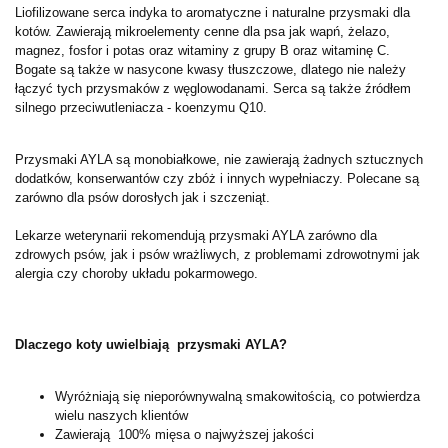
Liofilizowane serca indyka to aromatyczne i naturalne przysmaki dla
kotów.
Zawierają mikroelementy cenne dla psa jak wapń, żelazo,
magnez, fosfor i potas oraz witaminy z grupy B oraz witaminę C.
Bogate są także w nasycone kwasy tłuszczowe, dlatego nie należy
łączyć tych przysmaków z węglowodanami. Serca są także źródłem
silnego przeciwutleniacza - koenzymu Q10.
Przysmaki AYLA są monobiałkowe, nie zawierają żadnych sztucznych
dodatków, konserwantów czy zbóż i innych wypełniaczy. Polecane są
zarówno dla psów dorosłych jak i szczeniąt.
Lekarze weterynarii rekomendują przysmaki AYLA zarówno dla
zdrowych psów, jak i psów wrażliwych, z problemami zdrowotnymi jak
alergia czy choroby układu pokarmowego.
Dlaczego koty uwielbiają przysmaki AYLA?
Wyróżniają się nieporównywalną smakowitością, co potwierdza
wielu naszych klientów
Zawierają 100% mięsa o najwyższej jakości