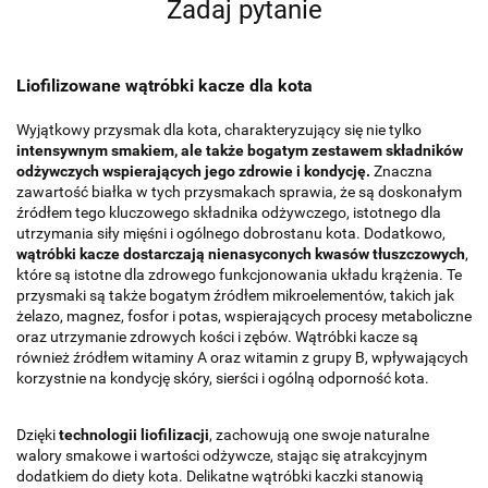
Zadaj pytanie
Liofilizowane wątróbki kacze dla kota
Wyjątkowy przysmak dla kota, charakteryzujący się nie tylko
intensywnym smakiem, ale także bogatym zestawem składników
odżywczych wspierających jego zdrowie i kondycję.
Znaczna
zawartość białka w tych przysmakach sprawia, że są doskonałym
źródłem tego kluczowego składnika odżywczego, istotnego dla
utrzymania siły mięśni i ogólnego dobrostanu kota. Dodatkowo,
wątróbki kacze dostarczają nienasyconych kwasów tłuszczowych
,
które są istotne dla zdrowego funkcjonowania układu krążenia. Te
przysmaki są także bogatym źródłem mikroelementów, takich jak
żelazo, magnez, fosfor i potas, wspierających procesy metaboliczne
oraz utrzymanie zdrowych kości i zębów. Wątróbki kacze są
również źródłem witaminy A oraz witamin z grupy B, wpływających
korzystnie na kondycję skóry, sierści i ogólną odporność kota.
Dzięki
technologii liofilizacji
, zachowują one swoje naturalne
walory smakowe i wartości odżywcze, stając się atrakcyjnym
dodatkiem do diety kota. Delikatne wątróbki kaczki stanowią