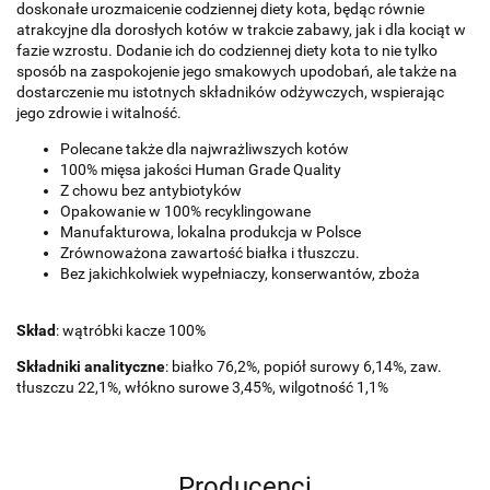
doskonałe urozmaicenie codziennej diety kota, będąc równie
atrakcyjne dla dorosłych kotów w trakcie zabawy, jak i dla kociąt w
fazie wzrostu. Dodanie ich do codziennej diety kota to nie tylko
sposób na zaspokojenie jego smakowych upodobań, ale także na
dostarczenie mu istotnych składników odżywczych, wspierając
jego zdrowie i witalność.
Polecane także dla najwrażliwszych kotów
100% mięsa jakości Human Grade Quality
Z chowu bez antybiotyków
Opakowanie w 100% recyklingowane
Manufakturowa, lokalna produkcja w Polsce
Zrównoważona zawartość białka i tłuszczu.
Bez jakichkolwiek wypełniaczy, konserwantów, zboża
Skład
: wątróbki kacze 100%
Składniki analityczne
: białko 76,2%, popiół surowy 6,14%, zaw.
tłuszczu 22,1%, włókno surowe 3,45%, wilgotność 1,1%
Producenci