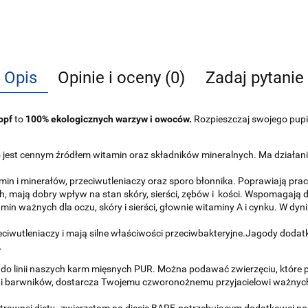
Opis
Opinie i oceny (0)
Zadaj pytanie
opf
to
100% ekologicznych warzyw i owoców.
Rozpieszczaj swojego pupi
 jest cennym źródłem witamin oraz składników mineralnych. Ma działan
min i minerałów, przeciwutleniaczy oraz sporo błonnika. Poprawiają prac
, mają dobry wpływ na stan skóry, sierści, zębów i kości. Wspomagają d
in ważnych dla oczu, skóry i sierści, głownie witaminy A i cynku. W dyni
iwutleniaczy i mają silne właściwości przeciwbakteryjne.Jagody dodat
.
 do linii naszych karm mięsnych PUR. Można podawać zwierzęciu, które 
 i barwników, dostarcza Twojemu czworonożnemu przyjacielowi ważnyc