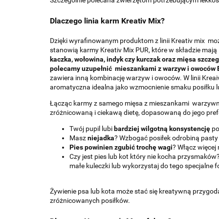
Szczególnie polecana zwierzętom potrzebującym lekkost
Dlaczego linia karm Kreativ Mix?
Dzięki wyrafinowanym produktom z linii Kreativ mix mo
stanowią karmy Kreativ Mix PUR, które w składzie maj
kaczka, wołowina, indyk czy kurczak oraz mięsa szczeg
polecamy uzupełnić mieszankami z warzyw i owoców B
zawiera inną kombinację warzyw i owoców. W linii Kreai
aromatyczna idealna jako wzmocnienie smaku posiłku 
Łącząc karmy z samego mięsa z mieszankami warzywno-o
zróżnicowaną i ciekawą dietę, dopasowaną do jego prefer
Twój pupil lubi
bardziej wilgotną konsystencję
po
Masz
niejadka
? Wzbogać posiłek odrobiną pasty
Pies powinien zgubić trochę wagi
? Włącz więce
Czy jest pies lub kot który nie kocha przysmakó
małe kuleczki lub wykorzystaj do tego specjalne 
Żywienie psa lub kota może stać się kreatywną przygodą
zróżnicowanych posiłków.