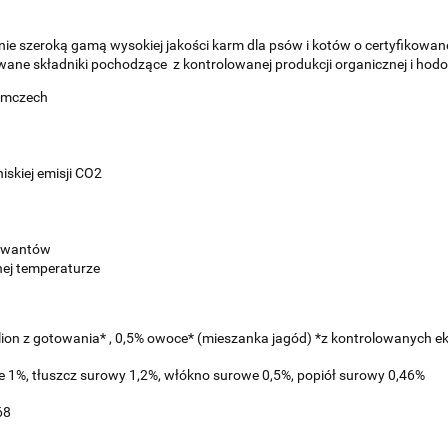
ie szeroką gamą wysokiej jakości karm dla psów i kotów o certyfikowane
ne składniki pochodzące z kontrolowanej produkcji organicznej i hodow
emczech
skiej emisji CO2
erwantów
ej temperaturze
lion z gotowania* , 0,5% owoce* (mieszanka jagód) *z kontrolowanych e
we 1%, tłuszcz surowy 1,2%, włókno surowe 0,5%, popiół surowy 0,46%
,68