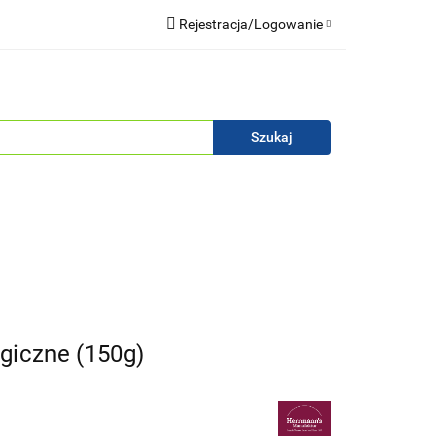
Rejestracja/Logowanie
Blog
Zaloguj się
Zarejestruj się
Zapytaj
Zgody cookies
iczne (150g)