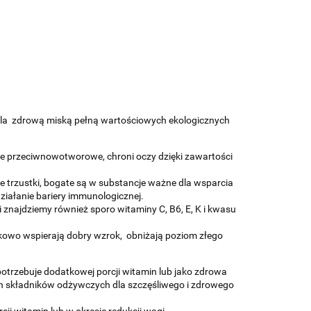
la zdrową miską pełną wartościowych ekologicznych
ie przeciwnowotworowe, chroni oczy dzięki zawartości
e trzustki, bogate są w substancje ważne dla wsparcia
ziałanie bariery immunologicznej.
i znajdziemy również sporo witaminy C, B6, E, K i kwasu
kowo wspierają dobry wzrok, obniżają poziom złego
potrzebuje dodatkowej porcji witamin lub jako zdrowa
h składników odżywczych dla szczęśliwego i zdrowego