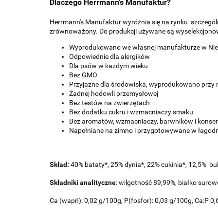
Dlaczego Herrmann's Manufaktur?
Herrmann's Manufaktur wyróżnia się na rynku szczególn
zrównoważony. Do produkcji używane są wyselekcjonowa
Wyprodukowano we własnej manufakturze w Ni
Odpowiednie dla alergików
Dla psów w każdym wieku
Bez GMO
Przyjazne dla środowiska, wyprodukowano przy ni
Żadnej hodowli przemysłowej
Bez testów na zwierzętach
Bez dodatku cukru i wzmacniaczy smaku
Bez aromatów, wzmacniaczy, barwników i kons
Napełniane na zimno i przygotowywane w łagodn
Skład:
40% bataty*, 25% dynia*, 22% cukinia*, 12,5% bu
Składniki analityczne
: wilgotność 89,99%, białko suro
Ca (wapń): 0,02 g/100g, P(fosfor): 0,03 g/100g, Ca:P 0