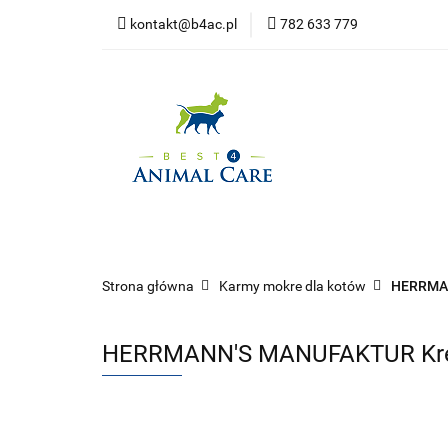
kontakt@b4ac.pl
782 633 779
Strona główna
Do pobrania
Strona główna
Psy
Koty
Promoc
Strona główna
Karmy mokre dla kotów
HERRMAN
HERRMANN'S MANUFAKTUR Kreati