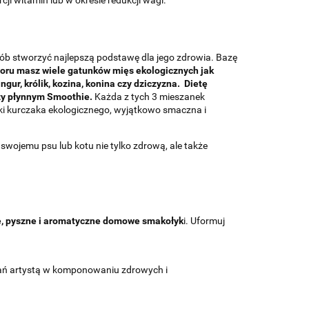
ji witamin lub w okresie redukcji wagi.
ób stworzyć najlepszą podstawę dla jego zdrowia. Bazę
oru masz wiele gatunków mięs ekologicznych jak
ur, królik, kozina, konina czy dziczyzna.
Dietę
czy płynnym Smoothie.
Każda z tych 3 mieszanek
óbki kurczaka ekologicznego, wyjątkowo smaczna i
ojemu psu lub kotu nie tylko zdrową, ale także
e, pyszne i aromatyczne domowe smakołyk
i. Uformuj
stań artystą w komponowaniu zdrowych i