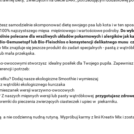
rawnej diety, zwierzętom na diecie BARF, potrzebującym dodatkowej porc
żesz samodzielnie skomponować dietę swojego psa lub kota i w ten spos
ą 100% najczystszego mięsa mięśniowego i wartościowe podroby.
Do wyb
ólnie polecane dla wrażliwych układów pokarmowych i alergików jak kang
io-Gemusetopf lub Bio-Fleischlos o konsystencji delikatnego musu 
v Mix znajduje się jeszcze produkt do zadań specjalnych - pastą z wątr
lub mała przekąska.
wocowymi stworzysz idealny posiłek dla Twojego pupila. Zapewnisz sw
encji i potrzeb:
siłku? Dodaj nasze ekologiczne Smoothie i wymieszaj
 z wątróbki ekologicznego kurczaka
j mieszanek wersji warzywno-owocowych
w? Z naszych mięsnych wersji lub pasty wątróbkowej
przygotujesz zdrow
foremki do pieczenia zwierzęcych ciasteczek i upiec w piekarniku.
 a nie codzienną nudną rutyną. Wypróbuj karmy z linii Kreativ Mix i zo