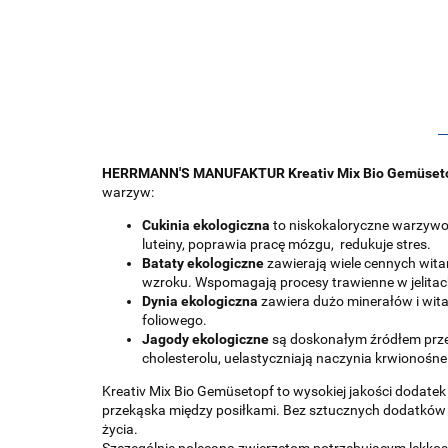
HERRMANN'S MANUFAKTUR Kreativ Mix Bio Gemüset
warzyw:
Cukinia ekologiczna
to niskokaloryczne warzywo
luteiny, poprawia pracę mózgu, redukuje stres.
Bataty ekologiczne
zawierają wiele cennych wita
wzroku. Wspomagają procesy trawienne w jelitach
Dynia ekologiczna
zawiera dużo minerałów i witam
foliowego.
Jagody ekologiczne
są doskonałym źródłem przec
cholesterolu, uelastyczniają naczynia krwionośne
Kreativ Mix Bio Gemüsetopf to wysokiej jakości dodatek
przekąska między posiłkami. Bez sztucznych dodatków
życia.