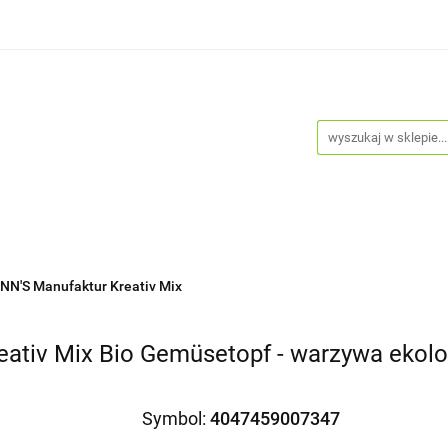
Psy
Koty
Promocje
Nowości
Bestsellery
je
Nowości
Bestsellery
Blog
Do pobrania
N'S Manufaktur Kreativ Mix
v Mix Bio Gemüsetopf - warzywa ekolog
Symbol:
4047459007347