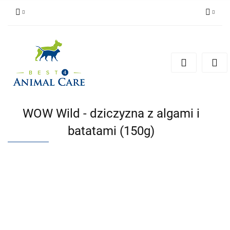
Zaloguj się
Zarejestruj się
Zapytaj
Zgody cookies
WOW Wild - dziczyzna z algami i
batatami (150g)