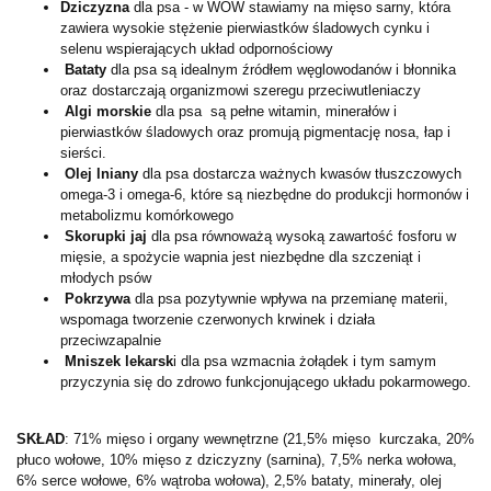
Dziczyzna
dla psa - w WOW stawiamy na mięso sarny, która
zawiera wysokie stężenie pierwiastków śladowych cynku i
selenu wspierających układ odpornościowy
Bataty
dla psa są idealnym źródłem węglowodanów i błonnika
oraz dostarczają organizmowi szeregu przeciwutleniaczy
Algi morskie
dla psa są pełne witamin, minerałów i
pierwiastków śladowych oraz promują pigmentację nosa, łap i
sierści.
Olej lniany
dla psa dostarcza ważnych kwasów tłuszczowych
omega-3 i omega-6, które są niezbędne do produkcji hormonów i
metabolizmu komórkowego
Skorupki jaj
dla psa równoważą wysoką zawartość fosforu w
mięsie, a spożycie wapnia jest niezbędne dla szczeniąt i
młodych psów
Pokrzywa
dla psa pozytywnie wpływa na przemianę materii,
wspomaga tworzenie czerwonych krwinek i działa
przeciwzapalnie
Mniszek lekarsk
i dla psa wzmacnia żołądek i tym samym
przyczynia się do zdrowo funkcjonującego układu pokarmowego.
SKŁAD
: 71% mięso i organy wewnętrzne (21,5% mięso kurczaka, 20%
płuco wołowe, 10% mięso z dziczyzny (sarnina), 7,5% nerka wołowa,
6% serce wołowe, 6% wątroba wołowa), 2,5% bataty, minerały, olej