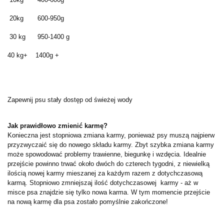
20kg 600-950g
30 kg 950-1400 g
40 kg+ 1400g +
Zapewnij psu stały dostęp od świeżej wody
Jak prawidłowo zmienić karmę?
Konieczna jest stopniowa zmiana karmy, ponieważ psy muszą najpierw
przyzwyczaić się do nowego składu karmy. Zbyt szybka zmiana karmy
może spowodować problemy trawienne, biegunkę i wzdęcia. Idealnie
przejście powinno trwać około dwóch do czterech tygodni, z niewielką
ilością nowej karmy mieszanej za każdym razem z dotychczasową
karmą. Stopniowo zmniejszaj ilość dotychczasowej karmy - aż w
misce psa znajdzie się tylko nowa karma. W tym momencie przejście
na nową karmę dla psa zostało pomyślnie zakończone!