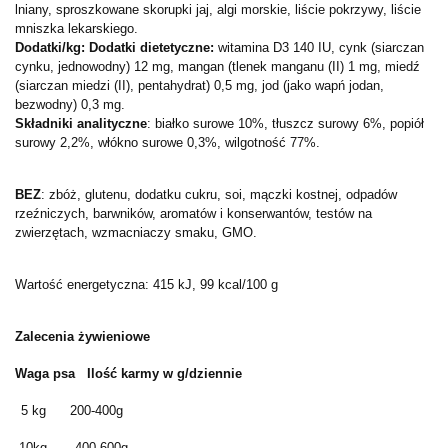
lniany, sproszkowane skorupki jaj, algi morskie, liście pokrzywy, liście
mniszka lekarskiego.
Dodatki/kg: Dodatki dietetyczne:
witamina D3 140 IU, cynk (siarczan
cynku, jednowodny) 12 mg, mangan (tlenek manganu (II) 1 mg, miedź
(siarczan miedzi (II), pentahydrat) 0,5 mg, jod (jako wapń jodan,
bezwodny) 0,3 mg.
Składniki analityczne
: białko surowe 10%, tłuszcz surowy 6%, popiół
surowy 2,2%, włókno surowe 0,3%, wilgotność 77%.
BEZ
: zbóż, glutenu, dodatku cukru, soi, mączki kostnej, odpadów
rzeźniczych, barwników, aromatów i konserwantów, testów na
zwierzętach, wzmacniaczy smaku, GMO.
Wartość energetyczna: 415 kJ, 99 kcal/100 g
Zalecenia żywieniowe
Waga psa Ilość karmy w g/dziennie
5 kg 200-400g
10kg 400-600g