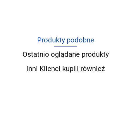
Produkty podobne
Ostatnio oglądane produkty
Inni Klienci kupili również
WOW
WOW
WOW Pute
WOW
WO
WOW Rind
Lachs -
Lamm mit
- indyk z
Senior Ente
zes
- wołowina