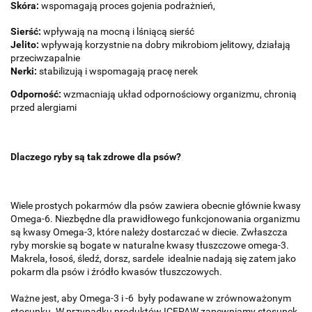
Skóra:
wspomagają proces gojenia podrażnień,
Sierść:
wpływają na mocną i lśniącą sierść
Jelito:
wpływają korzystnie na dobry mikrobiom jelitowy, działają
przeciwzapalnie
Nerki:
stabilizują i wspomagają pracę nerek
Odporność:
wzmacniają układ odpornościowy organizmu, chronią
przed alergiami
Dlaczego ryby są tak zdrowe dla psów?
Wiele prostych pokarmów dla psów zawiera obecnie głównie kwasy
Omega-6. Niezbędne dla prawidłowego funkcjonowania organizmu
są kwasy Omega-3, które należy dostarczać w diecie. Zwłaszcza
ryby morskie są bogate w naturalne kwasy tłuszczowe omega-3.
Makrela, łosoś, śledź, dorsz, sardele idealnie nadają się zatem jako
pokarm dla psów i źródło kwasów tłuszczowych.
Ważne jest, aby Omega-3 i -6 były podawane w zrównoważonym
stosunku. W przypadku produktów ICEPAW zapewniamy stosunek