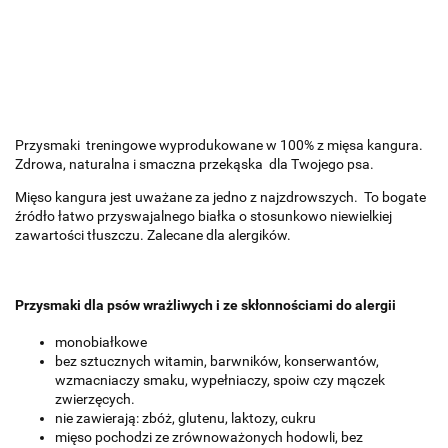
Przysmaki treningowe wyprodukowane w 100% z mięsa kangura.
Zdrowa, naturalna i smaczna przekąska dla Twojego psa.
Mięso kangura jest uważane za jedno z najzdrowszych.
To bogate
źródło łatwo przyswajalnego białka o stosunkowo niewielkiej
zawartości tłuszczu. Z
alecane dla alergików.
Przysmaki dla psów wrażliwych i ze skłonnościami do alergii
monobiałkowe
bez
sztucznych witamin, barwników, konserwantów,
wzmacniaczy smaku, wypełniaczy, spoiw czy mączek
zwierzęcych.
nie zawierają: zbóż, glutenu, laktozy, cukru
mięso pochodzi ze zrównoważonych hodowli, bez