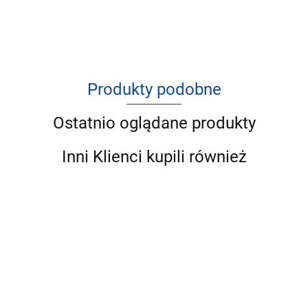
Produkty podobne
Ostatnio oglądane produkty
Inni Klienci kupili również
MIRALS
MIRALS
MIRALS
MIRALS
MIRALS
MI
Ente Snack
Gans
Hirsch
Kaninchen
Lachs
La