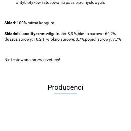
antybiotyków i stosowania pasz przemysłowych.
Skład
: 100% mięsa kangura
Składniki analityczne
: wilgotność: 8,3 %,
b
iałko surowe: 66,2%,
tłuszcz surowy: 10,2%, włókno surowe: 0,7%,
p
opiół surowy: 7,7%
Nie testowano na zwierzętach!
Producenci