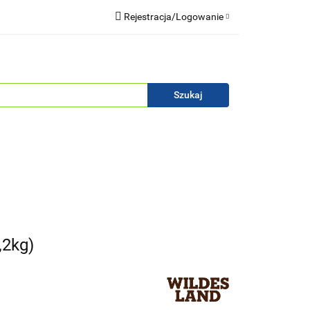
Rejestracja/Logowanie
Blog
Zaloguj się
Zarejestruj się
Zapytaj
Zgody cookies
,2kg)