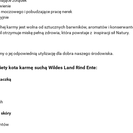
iające żołądek
wienie
u moczowego i pobudzające pracę nerek
yjnie
uchej karmy jest wolna od sztucznych barwników, aromatów i konserwan
l otrzymuje miskę pełną zdrowia, która powstaje z inspiracji sił Natury.
imy o jej odpowiednią utylizację dla dobra naszego środowiska.
ety kota karmę suchą Wildes Land Rind Ente:
 kaczką
ch
i skóry
antów