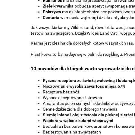
Rumianek
ma działanie przeciwzapalne i wzmacn
Ziele krwawnika
pobudza apetyt i wspomaga tra
Pokrzywa
ma działanie obniżające poziom kwas
Centuria
wzmacnia wątrobę i działa antyoksydac
Jak wszystkie karmy Wildes Land, również ta wersja s
testów na zwierzętach. Dzięki Wildes Land Cat Twój pupi
Karma jest idealna dla dorosłych kotów wszystkich ras.
Plastikowa torba nadaje się w pełni do recyklingu. Pros
10 powodów dla których warto wprowadzić do di
Pyszna receptura ze świeżą wołowiną i lubianą
Niezrównanie
wysoka zawartość mięsa 67%
Receptura bez zbóż
Wysoce akceptowana i strawna
Amarantus pełen cennych składników odżywczy
Cenne dzikie zioła dla dobrego trawienia
Siemię lniane i olej z łososia dla pięknej sierści 
Wspiera w walce z kulami włosowymi
Bez cukru i bez barwników, aromatów i konserw
Bez testowania na zwierzętach