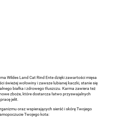
ma Wildes Land Cat Rind Ente dzięki zawartości mięsa
 świeżej wołowiny i zawsze lubianej kaczki, stanie się
nego białka i zdrowego tłuszczu. Karma zawiera też
enowe zboże, które dostarcza łatwo przyswajalnych
acę jelit.
organizmu oraz wspierających sierść i skórę Twojego
 samopoczucie Twojego kota: