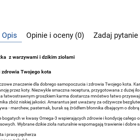
Opis
Opinie i oceny (0)
Zadaj pytanie
ka z warzywami i dzikim ziołami
i zdrowia Twojego kota
uczowe znaczenie dla dobrego samopoczucia i zdrowia Twojego kota. Kar
cję przez koty. Niezwykle smaczna receptura, przygotowana z dużej ilości
na łatwostrawnym groszkiem karma dostarcza mnóstwo łatwo przyswajal
ika zbóż niskiej jakości. Amarantus jest uważany za odżywcze bezglut
wa - marchew, pasternak, burak są źródłem błonnika dbającym o dobrą pr
niane bogatych w kwasy Omega-3 wspierających zdrowie i kondycję całego 
łosowych. Wybrane dzikie zioła naturalnie wspomagają trawienie i dobre
ta i pracę pęcherza