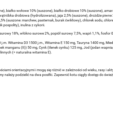
e), białko wołowe 10% (suszone), białko drobiowe 10% (suszone), amara
tróbka drobiowa (hydrolizowana), jaja 2,5% (suszone), drożdże piwne 2,
,5% (suszone: marchew, pasternak, burak ćwikłowy), chlorek sodu, chlore
k pospolity), inulina z cykorii.
 surowy 18%, włókno surowe 2%, popiół surowy 7,5%, wapń 1,1%, fosfor
j.m. Witamina D3 1500 j.m., Witamina E 150 mg, Tauryna 1400 mg, Miedź 
nek manganu (II)) 50 mg, Cynk (tlenek cynku) 125 mg, Jod (jodan wapnia
ślinnych (= naturalna witamina E).
ościami orientacyjnymi i mogą się różnić w zależności od wieku, rasy i ak
my należy podzielić na dwa posiłki. Zapewnić kotu ciągły dostęp do św