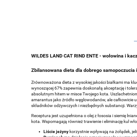
WILDES LAND CAT RIND ENTE - wołowina i kacz
Zbilansowana dieta dla dobrego samopoczucia 
Zrównoważona dieta z wysokiej jakości białkami ma kl
wynoszącej 67% zapewnia doskonałą akceptację i toleran
absolutnym hitem w misce Twojego kota. Uszlachetnio
amarantus jako źródło węglowodanów, ale całkowicie un
składników odżywczych i niezbędnych substancji. Warzy
Receptura jest uzupełniona o olej z łososia i siemię l
kota. Wspomagają również trawienie i eliminację kul w
Liście jeżyny
korzystnie wpływają na żołądek, jeli