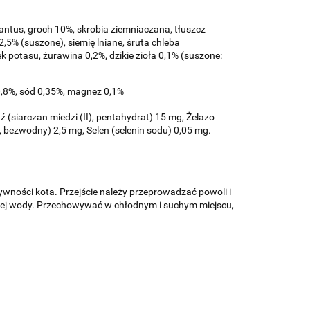
ntus, groch 10%, skrobia ziemniaczana, tłuszcz
5% (suszone), siemię lniane, śruta chleba
k potasu, żurawina 0,2%, dzikie zioła 0,1% (suszone:
 0,8%, sód 0,35%, magnez 0,1%
(siarczan miedzi (II), pentahydrat) 15 mg, Żelazo
, bezwodny) 2,5 mg, Selen (selenin sodu) 0,05 mg.
tywności kota.
Przejście należy przeprowadzać powoli i
ieżej wody. Przechowywać w chłodnym i suchym miejscu,