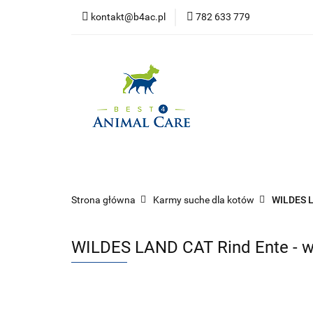
kontakt@b4ac.pl
782 633 779
Strona główna
Do pobrania
Strona główna
Psy
Koty
Promoc
Strona główna
Karmy suche dla kotów
WILDES 
WILDES LAND CAT Rind Ente - wo