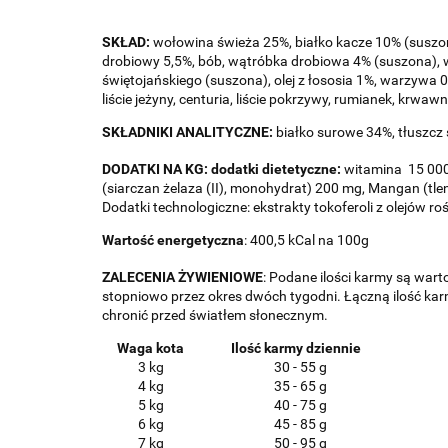
SKŁAD:
wołowina świeża 25%, białko kacze 10% (suszon
drobiowy 5,5%, bób, wątróbka drobiowa 4% (suszona), wą
świętojańskiego (suszona), olej z łososia 1%, warzywa 0
liście jeżyny, centuria, liście pokrzywy, rumianek, krwawni
SKŁADNIKI ANALITYCZNE:
białko surowe 34%, tłuszcz
DODATKI NA KG: dodatki dietetyczne:
witamina 15 000 
(siarczan żelaza (II), monohydrat) 200 mg, Mangan (tle
Dodatki technologiczne: ekstrakty tokoferoli z olejów ro
Wartość energetyczna
: 400,5 kCal na 100g
ZALECENIA ŻYWIENIOWE
: Podane ilości karmy są wart
stopniowo przez okres dwóch tygodni.
Łączną ilość kar
chronić przed światłem słonecznym.
Waga kota
Ilość karmy dziennie
3 kg
30 - 55 g
4
kg
35 - 65 g
5
kg
40 - 75 g
6
kg
45 - 85 g
7
kg
50 - 95 g