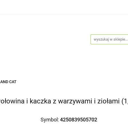
Psy
Koty
Promocje
Nowości
Bestsellery
je
Nowości
Bestsellery
Blog
Do pobrania
LAND CAT
łowina i kaczka z warzywami i ziołami (1
Symbol:
4250839505702