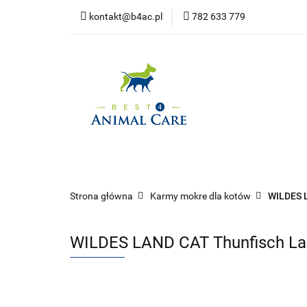
kontakt@b4ac.pl
782 633 779
Strona główna
Do pobrania
Strona główna
Psy
Koty
Promoc
Strona główna
Karmy mokre dla kotów
WILDES L
WILDES LAND CAT Thunfisch Lachs 