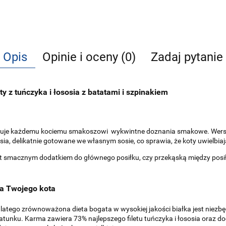
Opis
Opinie i oceny (0)
Zadaj pytanie
ty z tuńczyka i łososia z batatami i szpinakiem
oferuje każdemu kociemu smakoszowi wykwintne doznania smakowe. Wers
ososia, delikatnie gotowane we własnym sosie, co sprawia, że koty uwielbia
est smacznym dodatkiem do głównego posiłku, czy przekąską między posi
cia Twojego kota
latego zrównoważona dieta bogata w wysokiej jakości białka jest niez
atunku. Karma zawiera 73% najlepszego filetu tuńczyka i łososia oraz 