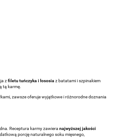
ja z
filetu tuńczyka i łososia
z batatami i szpinakiem
ją tą karmę.
łkami, zawsze oferuje wyjątkowe i różnorodne doznania
będna. Receptura karmy zawiera
najwyższej jakości
dodatkową porcję naturalnego soku mięsnego,