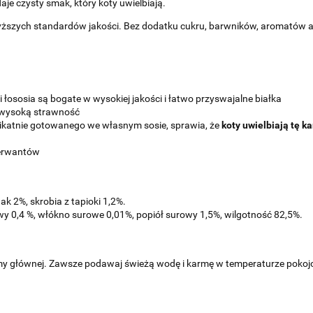
je czysty smak, który koty uwielbiają.
yższych standardów jakości. Bez dodatku cukru, barwników, aromatów
i łososia są bogate w wysokiej jakości i łatwo przyswajalne białka
o wysoką strawność
likatnie gotowanego we własnym sosie, sprawia, że
koty uwielbiają tę 
serwantów
inak 2%, skrobia z tapioki 1,2%.
wy 0,4 %, włókno surowe 0,01%, popiół surowy 1,5%, wilgotność 82,5%.
rmy głównej. Zawsze podawaj świeżą wodę i karmę w temperaturze poko