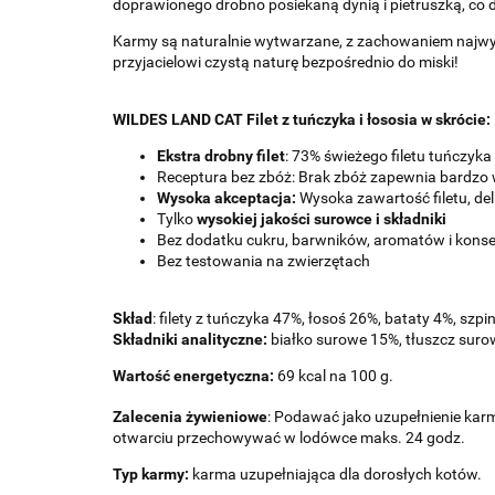
doprawionego drobno posiekaną dynią i pietruszką, co da
Karmy są naturalnie wytwarzane, z zachowaniem najw
przyjacielowi czystą naturę bezpośrednio do miski!
WILDES LAND CAT Filet z tuńczyka i łososia w skrócie:
Ekstra drobny filet
: 73% świeżego filetu tuńczyka 
Receptura bez zbóż: Brak zbóż zapewnia bardz
Wysoka akceptacja:
Wysoka zawartość filetu, de
Tylko
wysokiej jakości surowce i składniki
Bez dodatku cukru, barwników, aromatów i kon
Bez testowania na zwierzętach
Skład
: filety z tuńczyka 47%, łosoś 26%, bataty 4%, szp
Składniki analityczne:
białko surowe 15%, tłuszcz suro
Wartość energetyczna:
69 kcal na 100 g.
Zalecenia żywieniowe
: Podawać jako uzupełnienie ka
otwarciu przechowywać w lodówce maks. 24 godz.
Typ karmy:
karma uzupełniająca dla dorosłych kotów.