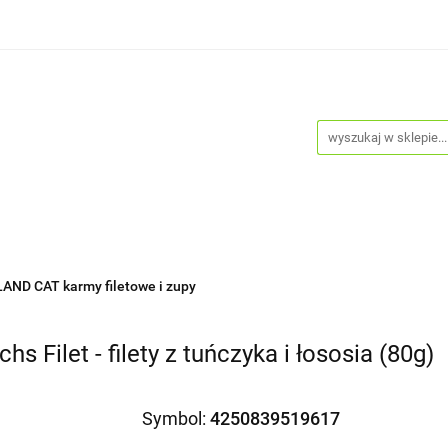
Psy
Koty
Promocje
Nowości
Bestsellery
je
Nowości
Bestsellery
Blog
Do pobrania
AND CAT karmy filetowe i zupy
Filet - filety z tuńczyka i łososia (80g)
Symbol:
4250839519617