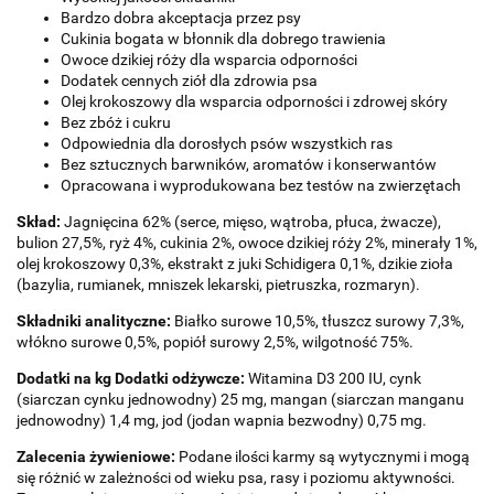
Bardzo dobra akceptacja przez psy
Cukinia bogata w błonnik dla dobrego trawienia
Owoce dzikiej róży dla wsparcia odporności
Dodatek cennych ziół dla zdrowia psa
Olej krokoszowy dla wsparcia odporności i zdrowej skóry
Bez zbóż i cukru
Odpowiednia dla dorosłych psów wszystkich ras
Bez sztucznych barwników, aromatów i konserwantów
Opracowana i wyprodukowana bez testów na zwierzętach
Skład:
Jagnięcina 62% (serce, mięso, wątroba, płuca, żwacze),
bulion 27,5%, ryż 4%, cukinia 2%, owoce dzikiej róży 2%, minerały 1%,
olej krokoszowy 0,3%, ekstrakt z juki Schidigera 0,1%, dzikie zioła
(bazylia, rumianek, mniszek lekarski, pietruszka, rozmaryn).
Składniki analityczne:
Białko surowe 10,5%, tłuszcz surowy 7,3%,
włókno surowe 0,5%, popiół surowy 2,5%, wilgotność 75%.
Dodatki na kg Dodatki odżywcze:
Witamina D3 200 IU, cynk
(siarczan cynku jednowodny) 25 mg, mangan (siarczan manganu
jednowodny) 1,4 mg, jod (jodan wapnia bezwodny) 0,75 mg.
Zalecenia żywieniowe:
Podane ilości karmy są wytycznymi i mogą
się różnić w zależności od wieku psa, rasy i poziomu aktywności.