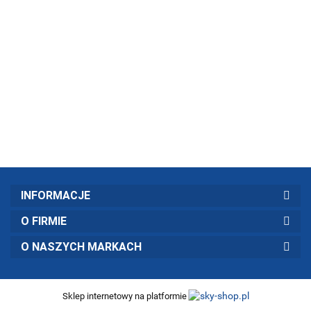
WILDES
WILDES
WILDES
WILDES
WILDES
LAND DOG
LAND DOG
LAND DOG
LAND DOG
LAND DOG
Classic
Classic
Classic
Classic
Classic
Ceny po
Ceny po
Ceny po
Ceny po
Ceny po
Wild -
Wild -
Wild -
Lamm -
Lamm -
zalogowaniu
zalogowaniu
zalogowaniu
zalogowaniu
zalogowaniu
dziczyzna
dziczyzna
dziczyzna
jagnięcina z
jagnięcina z
z dynią,
z dynią,
z dynią,
cukinią,
cukinią,
żurawiną i
żurawiną i
żurawiną i
dziką różą i
dziką różą i
ziołami
ziołami
ziołami
ziołami
ziołami
(400g)
(150g)
(800g)
(150g)
(800g)
INFORMACJE
O FIRMIE
O NASZYCH MARKACH
Sklep internetowy na platformie