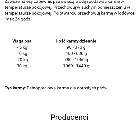
Zawsze należy zapewnić psu świeżą wodę i podawać karmę w
temperaturze pokojowej. Przechowuj w suchym pomieszczeniu w
temperaturze pokojowej. Po otwarciu przechowuj karmę w lodówce
max 24 godz.
Waga psa
Ilość karmy dziennie
<5 kg
90 - 370 g
10 kg
460 - 630 g
20 kg
780 - 1060 g
30 kg
1060 - 1440 g
Typ karmy
: Pełnoporcjowa karma dla dorosłych psów
Producenci