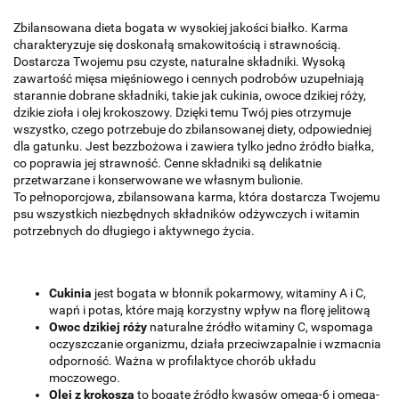
Zbilansowana dieta bogata w wysokiej jakości białko. Karma
charakteryzuje się doskonałą smakowitością i strawnością.
Dostarcza Twojemu psu czyste, naturalne składniki. Wysoką
zawartość mięsa mięśniowego i cennych podrobów uzupełniają
starannie dobrane składniki, takie jak cukinia, owoce dzikiej róży,
dzikie zioła i olej krokoszowy. Dzięki temu Twój pies otrzymuje
wszystko, czego potrzebuje do zbilansowanej diety, odpowiedniej
dla gatunku. Jest bezzbożowa i zawiera tylko jedno źródło białka,
co poprawia jej strawność. Cenne składniki są delikatnie
przetwarzane i konserwowane we własnym bulionie.
To pełnoporcjowa, zbilansowana karma, która dostarcza Twojemu
psu wszystkich niezbędnych składników odżywczych i witamin
potrzebnych do długiego i aktywnego życia.
Cukinia
jest bogata w błonnik pokarmowy, witaminy A i C,
wapń i potas, które mają korzystny wpływ na florę jelitową
Owoc dzikiej róży
naturalne źródło witaminy C, wspomaga
oczyszczanie organizmu, działa przeciwzapalnie i wzmacnia
odporność. Ważna w profilaktyce chorób układu
moczowego.
Olej z krokosza
to bogate źródło kwasów omega-6 i omega-