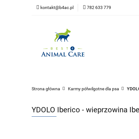
kontakt@b4ac.pl
782 633 779
Strona główna
Do pobrania
Strona główna
Psy
Koty
Promoc
Strona główna
Karmy półwilgotne dla psa
YDOL
YDOLO Iberico - wieprzowina Ibe