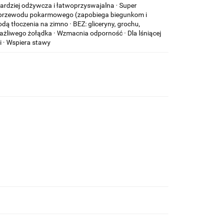
ardziej odżywcza i łatwoprzyswajalna · Super
ie przewodu pokarmowego (zapobiega biegunkom i
 tłoczenia na zimno · BEZ: gliceryny, grochu,
ażliwego żołądka · Wzmacnia odporność · Dla lśniącej
i · Wspiera stawy