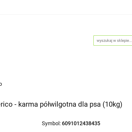
Psy
Koty
Promocje
Nowości
Bestsellery
je
Nowości
Bestsellery
Blog
Do pobrania
O
rico - karma półwilgotna dla psa (10kg)
Symbol:
6091012438435