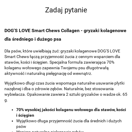
Zadaj pytanie
DOG'S LOVE Smart Chews Collagen - gryzaki kolagenowe
dla średniego i dużego psa
Dla psów, które uwielbiają żuć: gryzaki kolagenowe DOG'S LOVE
Smart Chews łączą przyjemność żucia z cennym wsparciem dla
stawów, kości i ścięgien. Specjalna formuła zawierająca 70%
kolagenu wołowego zapewnia Twojemu psu długotrwałą
aktywność i naturalną pielęgnację od wewnątrz.
Wyjątkowo długi czas żucia wspomaga naturalne usuwanie płytki
nazębnej i dba o zdrowie zębów. Naturalnie, bez stosowania
wybielacza. Opakowanie zawiera 2 sztuki gryzaków o wadze ok. 65
g.
70% wysokiej jakości kolagenu wołowego dla stawów, kości
i ścięgien
Wyjątkowo długa przyjemność żucia dla średnich i dużych
psów
Wspiera naturalną pielęgnację zębów