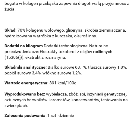
bogata w kolagen przekąska zapewnia długotrwałą przyjemność z
żucia.
Skład:
70% kolagenu wołowego, gliceryna, skrobia ziemniaczana,
hydrolizowana wątróbka z kurczaka, olej roślinny.
Dodatki na kilogram
Dodatki technologiczne: Naturalne
przeciwutleniacze: Ekstrakty tokoferoli z olejów roślinnych
(1b306(i)), ekstrakt z rozmarynu.
Składniki analityczne:
Białko surowe 68,1%, tłuszcz surowy 1,8%,
popiół surowy 3,4%, włókno surowe 1,2%.
Wartośc energetyczna:
391 kcal/100g
Wyprodukowano bez:
wybielacza, zbóż, soi, inżynierii genetycznej,
sztucznych barwników i aromatów, konserwantów, testowania na
zwierzętach.
Zalecenia podawania
: 1 szt. dziennie