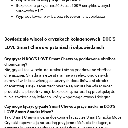
Bezpieczna przyjemność żucia: 100% certyfikowanych
surowców z UE
Wyprodukowano w UE bez stosowania wybielacza
Dowiedz się więcej o gryzakach kolagenowych! DOG'S
LOVE Smart Chews w pytaniach i odpowiedziach
Czy gryzaki DOG'S LOVE Smart Chews są poddawane obróbce
chemicznej?
Nie, gryzaki są w pełni naturalne i nie są poddawane obróbce
chemicznej. Składają się ze starannie wyselekcjonowanych
surowców i nie zawierają sztucznych dodatków ani obróbki
chemicznej. Dzięki temu zachowane są naturalne właściwości
produktu, a pies otrzymuje bezpieczną, naturalną przekąskę do
żucia zawierającą kolagen, który wspomaga stawy i ścięgna.
Czy mogę łączyć gryzaki Smart Chews z przysmackami DOG'S
LOVE Smart Snacks Move?
Tak, Smart Chews można doskonale łączyć ze Smart Snacks Move.
Gryzaki zapewniają naturalną przyjemność żucia i kolagen, a
przysmaki Smart Snacks Move dodatkowo wspierają MSM i