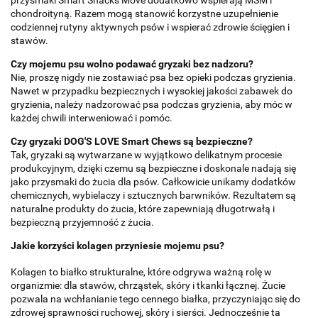
chondroityną. Razem mogą stanowić korzystne uzupełnienie
codziennej rutyny aktywnych psów i wspierać zdrowie ścięgien i
stawów.
Czy mojemu psu wolno podawać gryzaki bez nadzoru?
Nie, proszę nigdy nie zostawiać psa bez opieki podczas gryzienia.
Nawet w przypadku bezpiecznych i wysokiej jakości zabawek do
gryzienia, należy nadzorować psa podczas gryzienia, aby móc w
każdej chwili interweniować i pomóc.
Czy gryzaki DOG'S LOVE Smart Chews są bezpieczne?
Tak, gryzaki są wytwarzane w wyjątkowo delikatnym procesie
produkcyjnym, dzięki czemu są bezpieczne i doskonale nadają się
jako przysmaki do żucia dla psów. Całkowicie unikamy dodatków
chemicznych, wybielaczy i sztucznych barwników. Rezultatem są
naturalne produkty do żucia, które zapewniają długotrwałą i
bezpieczną przyjemność z żucia.
Jakie korzyści kolagen przyniesie mojemu psu?
Kolagen to białko strukturalne, które odgrywa ważną rolę w
organizmie: dla stawów, chrząstek, skóry i tkanki łącznej. Żucie
pozwala na wchłanianie tego cennego białka, przyczyniając się do
zdrowej sprawności ruchowej, skóry i sierści. Jednocześnie ta